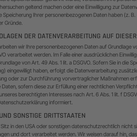
chersuchen geltend machen oder eine Einwilligung zur Daten
die Speicherung Ihrer personenbezogenen Daten haben (z. B.
ser Gründe.
DLAGEN DER DATENVERARBEITUNG AUF DIESER
rarbeiten wir Ihre personenbezogenen Daten auf Grundlage von 
O verarbeitet werden. Im Falle einer ausdrücklichen Einwill
undlage von Art. 49 Abs. 1 lit. a DSGVO. Sofern Sie in die S
ing) eingewilligt haben, erfolgt die Datenverarbeitung zusätz
üllung oder zur Durchführung vorvertraglicher Maßnahmen erf
 Daten, sofern diese zur Erfüllung einer rechtlichen Verpflicht
eres berechtigten Interesses nach Art. 6 Abs. 1 lit. f DSGVO 
atenschutzerklärung informiert.
 UND SONSTIGE DRITTSTAATEN
tz in den USA oder sonstigen datenschutzrechtlich nicht sic
gen und dort verarbeitet werden. Wir weisen darauf hin, das