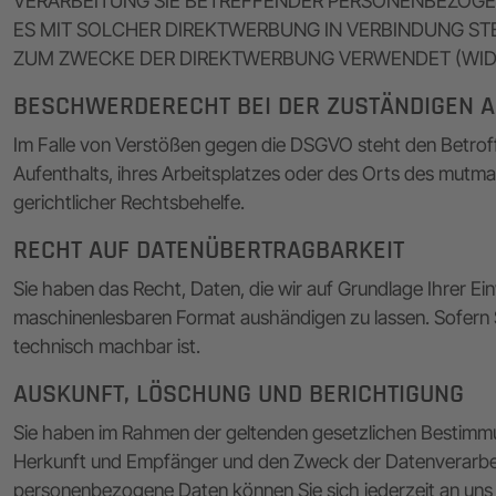
VERARBEITUNG SIE BETREFFENDER PERSONENBEZOGEN
ES MIT SOLCHER DIREKTWERBUNG IN VERBINDUNG ST
ZUM ZWECKE DER DIREKTWERBUNG VERWENDET (WIDER
BESCHWERDE­RECHT BEI DER ZUSTÄNDIGEN A
Im Falle von Verstößen gegen die DSGVO steht den Betroff
Aufenthalts, ihres Arbeitsplatzes oder des Orts des mut
gerichtlicher Rechtsbehelfe.
RECHT AUF DATEN­ÜBERTRAG­BARKEIT
Sie haben das Recht, Daten, die wir auf Grundlage Ihrer Einw
maschinenlesbaren Format aushändigen zu lassen. Sofern Si
technisch machbar ist.
AUSKUNFT, LÖSCHUNG UND BERICHTIGUNG
Sie haben im Rahmen der geltenden gesetzlichen Bestimmu
Herkunft und Empfänger und den Zweck der Datenverarbeit
personenbezogene Daten können Sie sich jederzeit an un