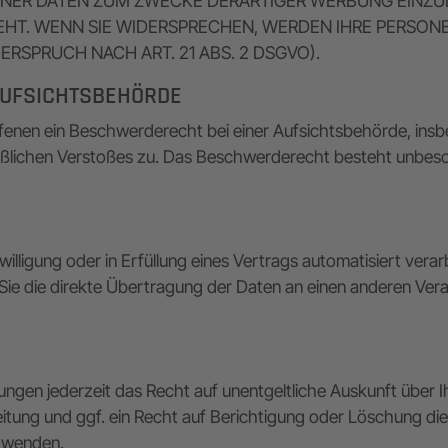
ER DATEN ZUM ZWECKE DERARTIGER WERBUNG EINZULEG
EHT. WENN SIE WIDERSPRECHEN, WERDEN IHRE PERSO
SPRUCH NACH ART. 21 ABS. 2 DSGVO).
UFSICHTS­BEHÖRDE
enen ein Beschwerderecht bei einer Aufsichtsbehörde, insb
maßlichen Verstoßes zu. Das Beschwerderecht besteht unbesc
illigung oder in Erfüllung eines Vertrags automatisiert verar
e die direkte Übertragung der Daten an einen anderen Verant
ngen jederzeit das Recht auf unentgeltliche Auskunft über
ung und ggf. ein Recht auf Berichtigung oder Löschung di
s wenden.