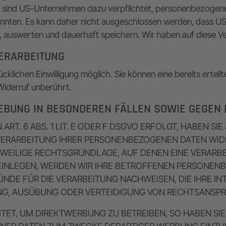
se sind US-Unternehmen dazu verpflichtet, personenbezoge
könnten. Es kann daher nicht ausgeschlossen werden, dass U
uswerten und dauerhaft speichern. Wir haben auf diese Vera
VERARBEITUNG
klichen Einwilligung möglich. Sie können eine bereits erteilt
Widerruf unberührt.
BUNG IN BESONDEREN FÄLLEN SOWIE GEGEN D
. 6 ABS. 1 LIT. E ODER F DSGVO ERFOLGT, HABEN SIE 
VERARBEITUNG IHRER PERSONENBEZOGENEN DATEN WIDE
EWEILIGE RECHTSGRUNDLAGE, AUF DENEN EINE VERARB
NLEGEN, WERDEN WIR IHRE BETROFFENEN PERSONENBE
DE FÜR DIE VERARBEITUNG NACHWEISEN, DIE IHRE IN
G, AUSÜBUNG ODER VERTEIDIGUNG VON RECHTSANSPRÜC
ET, UM DIREKTWERBUNG ZU BETREIBEN, SO HABEN SIE 