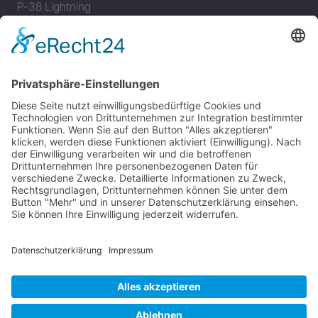
P-38 Lightning
P-47 Thunderbolt
P-51 Mustang
INFO
Über diese B-17 Webseite
Kontakt
Impressum
Datenschutzerklärung
B-17 Fan Store
Links
UNTERSTÜTZEN
Gefällt Ihnen diese Website über die B-17 Flying
Fortress? Ich könnte Ihnen helfen, die Informationen
zu finden, die Sie suchen? Ich würde mich sehr