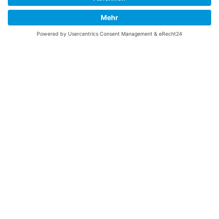
freuen, wenn Sie meine Arbeit jetzt mit
PayPal
Me
unterstützen!
SOCIAL MEDIA
B-17 Bomber Flying Fortress – The Queen Of The Skies -
www.b17flyingfortress.de