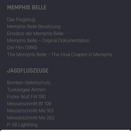
MEMPHIS BELLE
Das Flugzeug
Memphis Belle Besatzung
Einsätze der Memphis Belle
Memphis Belle – Original Dokumentation
Der Film (1990)
The Memphis Belle – The Final Chapter in Memphis
JAGDFLUGZEUGE
Bomber-Geleitschutz
Tuskeegee Airmen
Focke Wulf FW 190
Messerschmitt Bf 109
Messerschmitt Me 163
Messerschmitt Me 262
P-38 Lightning