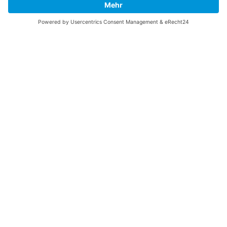
Me
unterstützen!
SOCIAL MEDIA
B-17 Bomber Flying Fortress – The Queen Of The Skies -
www.b17flyingfortress.de