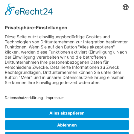
P-47 Thunderbolt
P-51 Mustang
INFO
Über diese B-17 Webseite
Kontakt
Impressum
Datenschutzerklärung
B-17 Fan Store
Links
UNTERSTÜTZEN
Gefällt Ihnen diese Website über die B-17 Flying
Fortress? Ich könnte Ihnen helfen, die Informationen
zu finden, die Sie suchen? Ich würde mich sehr
freuen, wenn Sie meine Arbeit jetzt mit
PayPal