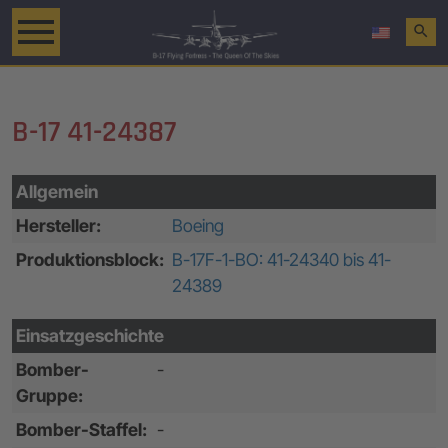
search
B-17 41-24387
Allgemein
Hersteller:
Boeing
Produktionsblock:
B-17F-1-BO: 41-24340 bis 41-
24389
Einsatzgeschichte
Bomber-
-
Gruppe:
Bomber-Staffel:
-