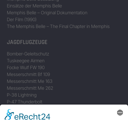
Einsätze der Memphis Belle
Memphis Belle – Original Dokumentation
Der Film (1990)
The Memphis Belle – The Final Chapter in Memphis
JAGDFLUGZEUGE
Bomber-Geleitschutz
Tuskeegee Airmen
Focke Wulf FW 190
Messerschmitt Bf 109
Messerschmitt Me 163
Messerschmitt Me 262
P-38 Lightning
P-47 Thunderbolt
P-51 Mustang
INFO