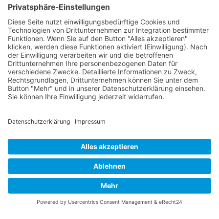
Über diese B-17 Webseite
Kontakt
Impressum
Datenschutzerklärung
B-17 Fan Store
Links
UNTERSTÜTZEN
Gefällt Ihnen diese Website über die B-17 Flying
Fortress? Ich könnte Ihnen helfen, die Informationen
zu finden, die Sie suchen? Ich würde mich sehr
freuen, wenn Sie meine Arbeit jetzt mit
PayPal
Me
unterstützen!