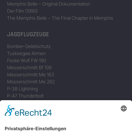
Memphis Belle – Original Dokumentation
Der Film (1990)
The Memphis Belle – The Final Chapter in Memphis
JAGDFLUGZEUGE
Bomber-Geleitschutz
Tuskeegee Airmen
Focke Wulf FW 190
Messerschmitt Bf 109
Messerschmitt Me 163
Messerschmitt Me 262
P-38 Lightning
P-47 Thunderbolt
P-51 Mustang
INFO
Über diese B-17 Webseite