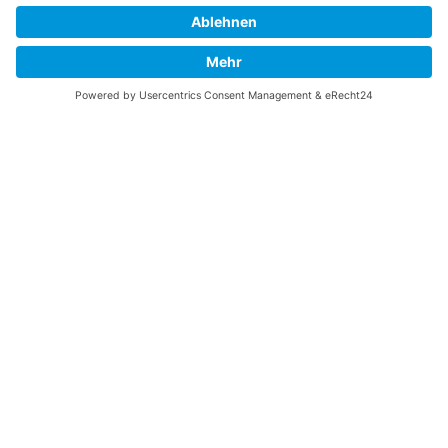
zu finden, die Sie suchen? Ich würde mich sehr
freuen, wenn Sie meine Arbeit jetzt mit
PayPal
Me
unterstützen!
SOCIAL MEDIA