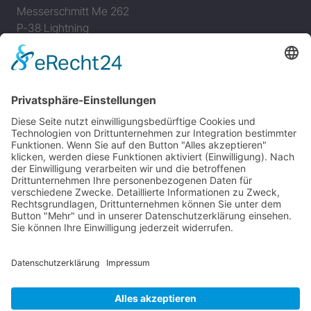
Messerschmitt Me 262
P-38 Lightning
P-47 Thunderbolt
P-51 Mustang
INFO
Über diese B-17 Webseite
Kontakt
Impressum
Datenschutzerklärung
B-17 Fan Store
Links
UNTERSTÜTZEN
Gefällt Ihnen diese Website über die B-17 Flying
Fortress? Ich könnte Ihnen helfen, die Informationen