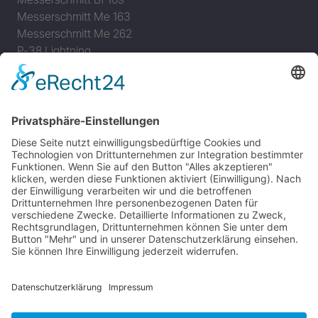
Messerschmitt Me 163
Messerschmitt Me 262
P-38 Lightning
P-47 Thunderbolt
P-51 Mustang
INFO
Über diese B-17 Webseite
Kontakt
Impressum
Datenschutzerklärung
B-17 Fan Store
Links
UNTERSTÜTZEN
Gefällt Ihnen diese Website über die B-17 Flying