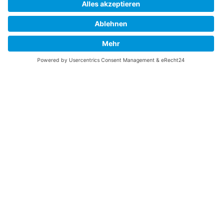
Fortress? Ich könnte Ihnen helfen, die Informationen
zu finden, die Sie suchen? Ich würde mich sehr
freuen, wenn Sie meine Arbeit jetzt mit
PayPal
Me
unterstützen!
SOCIAL MEDIA