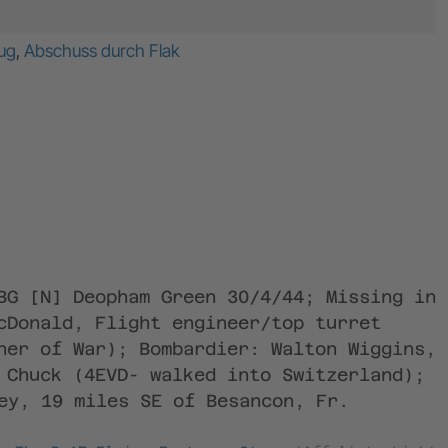
ug
,
Abschuss durch Flak
BG [N] Deopham Green 30/4/44; Missing in
cDonald, Flight engineer/top turret
ner of War); Bombardier: Walton Wiggins,
 Chuck (4EVD- walked into Switzerland);
ey, 19 miles SE of Besancon, Fr.