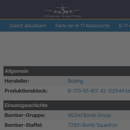
Zuletzt aktualisiert
Karte der B-17 Absturzorte
B-17 
Allgemein
Hersteller:
Boeing
Produktionsblock:
B-17G-55-BO: 42-102544 bi
Einsatzgeschichte
Bomber-Gruppe:
452nd Bomb Group
Bomber-Staffel:
728th Bomb Squadron