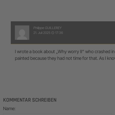
Philippe GUILLEREY
21. Juli 2025
17:36
access_time
I wrote a book about „Why worry II“ who crashed in 
painted because they had not time for that. As I k
KOMMENTAR SCHREIBEN
Name
: