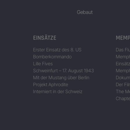
Gebaut
EINSÄTZE
MEMP
Erster Einsatz des 8. US
Das Fl
Bomberkommando
Memphi
Lille Fives
Einsät
Schweinfurt – 17. August 1943
Memphi
Mit der Mustang über Berlin
Dokum
Projekt Aphrodite
Der Fil
Interniert in der Schweiz
The Me
Chapte