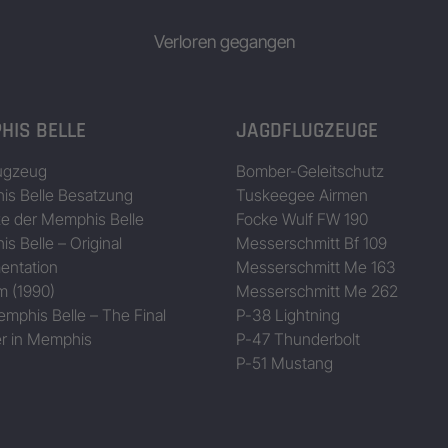
Verloren gegangen
HIS BELLE
JAGDFLUGZEUGE
ugzeug
Bomber-Geleitschutz
s Belle Besatzung
Tuskeegee Airmen
ze der Memphis Belle
Focke Wulf FW 190
s Belle – Original
Messerschmitt Bf 109
entation
Messerschmitt Me 163
m (1990)
Messerschmitt Me 262
mphis Belle – The Final
P-38 Lightning
r in Memphis
P-47 Thunderbolt
P-51 Mustang