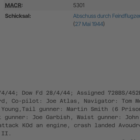
MACR
:
5301
Schicksal:
Abschuss durch Feindflugze
(
27 Mai 1944
)
/4/44; Dow Fd 28/4/44; Assigned 728BS/452
rd, Co-pilot: Joe Atlas, Navigator: Tom M
 Young,Tail gunner: Martin Smith (6 Priso
t gunner: Joe Garbish, Waist gunner: John
attack KOd an engine, crash landed Avoudr
 II.