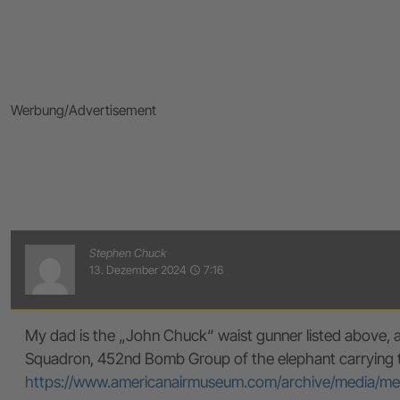
Werbung/Advertisement
Stephen Chuck
13. Dezember 2024
7:16
access_time
My dad is the „John Chuck“ waist gunner listed above, a
Squadron, 452nd Bomb Group of the elephant carrying t
https://www.americanairmuseum.com/archive/media/me