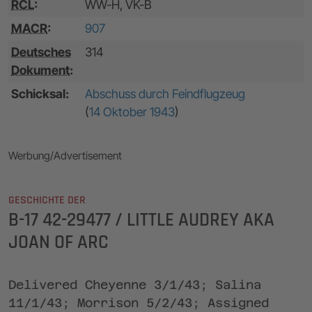
RCL
:
WW-H, VK-B
MACR
:
907
Deutsches
314
Dokument
:
Schicksal:
Abschuss durch Feindflugzeug
(
14 Oktober 1943
)
Werbung/Advertisement
GESCHICHTE DER
B-17 42-29477 / LITTLE AUDREY AKA
JOAN OF ARC
Delivered Cheyenne 3/1/43; Salina
11/1/43; Morrison 5/2/43; Assigned