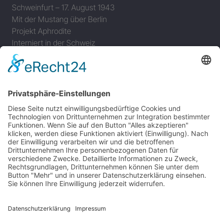
Schweinfurt – 17. August 1943
Mit der Mustang über Berlin
Projekt Aphrodite
Interniert in der Schweiz
MEMPHIS BELLE
Das Flugzeug
Memphis Belle Besatzung
Einsätze der Memphis Belle
Memphis Belle – Original Dokumentation
Der Film (1990)
The Memphis Belle – The Final Chapter in Memphis
JAGDFLUGZEUGE
Bomber-Geleitschutz
Tuskeegee Airmen
Focke Wulf FW 190