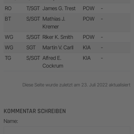
RO
T/SGT
James G. Trest
POW
-
BT
S/SGT
Mathias J.
POW
-
Kremer
WG
S/SGT
Riker K. Smith
POW
-
WG
SGT
Martin V. Carll
KIA
-
TG
S/SGT
Alfred E.
KIA
-
Cockrum
Diese Seite wurde zuletzt am 23. Juli 2022 aktualisiert
KOMMENTAR SCHREIBEN
Name
: