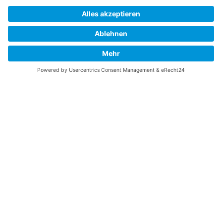
Messerschmitt Bf 109
Messerschmitt Me 163
Messerschmitt Me 262
P-38 Lightning
P-47 Thunderbolt
P-51 Mustang
INFO
Über diese B-17 Webseite
Kontakt
Impressum
Datenschutzerklärung
B-17 Fan Store
Links
UNTERSTÜTZEN