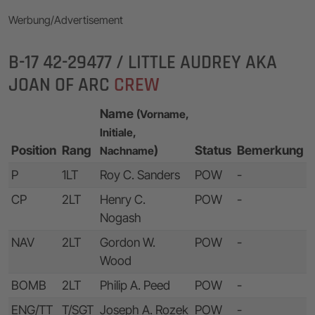
Werbung/Advertisement
B-17 42-29477 / LITTLE AUDREY AKA
JOAN OF ARC
CREW
Name
(Vorname,
Initiale,
Position
Rang
)
Status
Bemerkung
Nachname
P
1LT
Roy C. Sanders
POW
-
CP
2LT
Henry C.
POW
-
Nogash
NAV
2LT
Gordon W.
POW
-
Wood
BOMB
2LT
Philip A. Peed
POW
-
ENG/TT
T/SGT
Joseph A. Rozek
POW
-