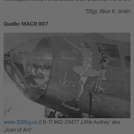
T/Sgt. Riker K. Smith
Quelle: MACR 907
www.306bg.us
// B-17 #42-29477 ‚Little Audrey‘ aka
‚Joan of Arc‘