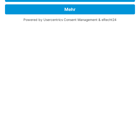
UNTERSTÜTZEN
Gefällt Ihnen diese Website über die B-17 Flying
Fortress? Ich könnte Ihnen helfen, die Informationen
zu finden, die Sie suchen? Ich würde mich sehr
freuen, wenn Sie meine Arbeit jetzt mit
PayPal
Me
unterstützen!
SOCIAL MEDIA