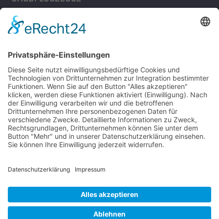
Bomber-Geleitschutz
Tuskeegee Airmen
Focke Wulf FW 190
Messerschmitt Bf 109
Messerschmitt Me 163
Messerschmitt Me 262
P-38 Lightning
P-47 Thunderbolt
P-51 Mustang
INFO
Über diese B-17 Webseite
Kontakt
Impressum
Datenschutzerklärung
B-17 Fan Store
Links