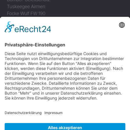
Tuskeegee Airmen
Focke Wulf FW 190
Messerschmitt Bf 109
Messerschmitt Me 163
Messerschmitt Me 262
P-38 Lightning
P-47 Thunderbolt
P-51 Mustang
INFO
Über diese B-17 Webseite
Kontakt
Impressum
Datenschutzerklärung
B-17 Fan Store
Links