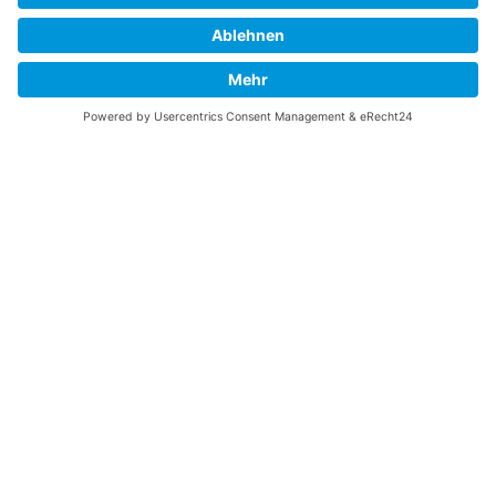
UNTERSTÜTZEN
Gefällt Ihnen diese Website über die B-17 Flying
Fortress? Ich könnte Ihnen helfen, die Informationen
zu finden, die Sie suchen? Ich würde mich sehr
freuen, wenn Sie meine Arbeit jetzt mit
PayPal
Me
unterstützen!
SOCIAL MEDIA