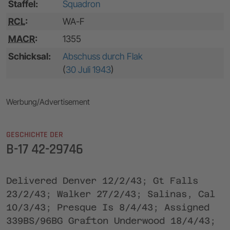
Staffel:
Squadron
RCL
:
WA-F
MACR
:
1355
Schicksal:
Abschuss durch Flak
(
30 Juli 1943
)
Werbung/Advertisement
GESCHICHTE DER
B-17 42-29746
Delivered Denver 12/2/43; Gt Falls
23/2/43; Walker 27/2/43; Salinas, Cal
10/3/43; Presque Is 8/4/43; Assigned
339BS/96BG Grafton Underwood 18/4/43;