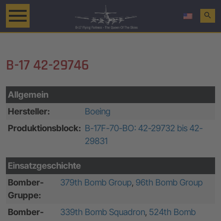
search
B-17 42-29746
Allgemein
Hersteller:
Boeing
Produktionsblock:
B-17F-70-BO: 42-29732 bis 42-
29831
Einsatzgeschichte
Bomber-
379th Bomb Group
,
96th Bomb Group
Gruppe:
Bomber-
339th Bomb Squadron
,
524th Bomb