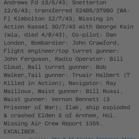
Andrews Fd 13/5/43; Snetterton
12/6/43; transferred 524BS/379BG [WA-
F] Kimbolton 12/7/43; Missing in
Action Kassel 30/7/43 with George Kain
{wia, died 4/8/43}, Co-pilot: Dan
London, Bombardier: John Crawford,
Flight engineer/top turret gunner:
John Ferguson, Radio Operator: Bill
Cloud, Ball turret gunner: Bob
Walker,Tail gunner: Truair Halbert (7
Killed in Action); Navigator: Ray
Mailloux, Waist gunner: Bill Russi,
Waist gunner: Vernon Bennett (3
Prisoner of War); flak, ship exploded
& crashed Elden S of Arnhem, Hol.
Missing Air Crew Report 1355.
EXCALIBER.
Quelle:
The B-17 Flying Fortress Story