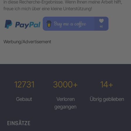
in diese Recherche-Ergebnisse. Wenn Ihnen meine Arbeit hilft,
freue ich mich über eine kleine Unterstützung!
Werbung/Advertisement
12731
3000+
14+
Gebaut
Verloren
Übrig geblieben
gegangen
EINSÄTZE