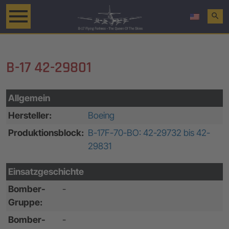
search
B-17 42-29801
Allgemein
Hersteller:
Boeing
Produktionsblock:
B-17F-70-BO: 42-29732 bis 42-
29831
Einsatzgeschichte
Bomber-
-
Gruppe:
Bomber-
-