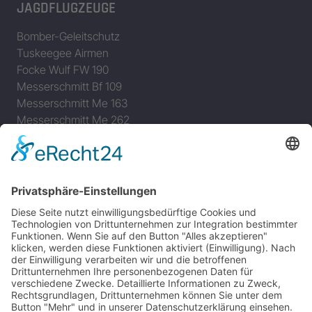
JAGDFLUGZEUGE
Bomber-Geleitschutz
Tuskeegee Airmen
Focke Wulf FW 190
Messerschmitt Bf 109
Messerschmitt Me 163
Messerschmitt Me 262
P-38 Lightning
P-47 Thunderbolt
P-51 Mustang
INFO
Über diese B-17 Webseite
Kontakt
Impressum
Datenschutzerklärung
B-17 Fan Store