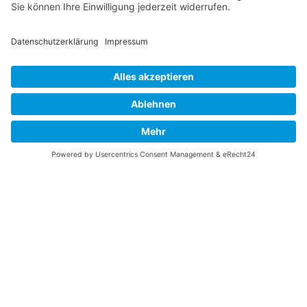
Links
UNTERSTÜTZEN
Gefällt Ihnen diese Website über die B-17 Flying
Fortress? Ich könnte Ihnen helfen, die Informationen
zu finden, die Sie suchen? Ich würde mich sehr
freuen, wenn Sie meine Arbeit jetzt mit
PayPal
Me
unterstützen!
SOCIAL MEDIA