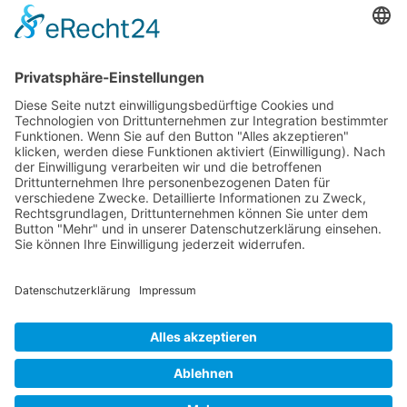
Messerschmitt Me 163
Messerschmitt Me 262
P-38 Lightning
P-47 Thunderbolt
P-51 Mustang
INFO
Über diese B-17 Webseite
Kontakt
Impressum
Datenschutzerklärung
B-17 Fan Store
Links
UNTERSTÜTZEN
Gefällt Ihnen diese Website über die B-17 Flying