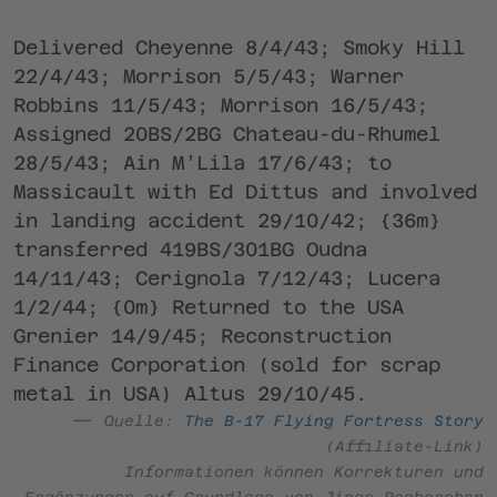
Delivered Cheyenne 8/4/43; Smoky Hill
22/4/43; Morrison 5/5/43; Warner
Robbins 11/5/43; Morrison 16/5/43;
Assigned 20BS/2BG Chateau-du-Rhumel
28/5/43; Ain M’Lila 17/6/43; to
Massicault with Ed Dittus and involved
in landing accident 29/10/42; {36m}
transferred 419BS/301BG Oudna
14/11/43; Cerignola 7/12/43; Lucera
1/2/44; {0m} Returned to the USA
Grenier 14/9/45; Reconstruction
Finance Corporation (sold for scrap
metal in USA) Altus 29/10/45.
Quelle:
The B-17 Flying Fortress Story
(Affiliate-Link)
Informationen können Korrekturen und
Ergänzungen auf Grundlage von Jings Recherchen