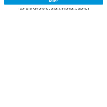
Fortress? Ich könnte Ihnen helfen, die Informationen
zu finden, die Sie suchen? Ich würde mich sehr
freuen, wenn Sie meine Arbeit jetzt mit
PayPal
Me
unterstützen!
SOCIAL MEDIA