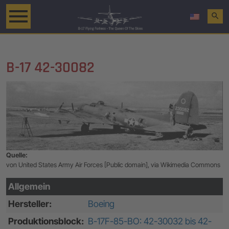
search
B-17 42-30082
Quelle:
von United States Army Air Forces [Public domain], via Wikimedia Commons
Allgemein
Hersteller:
Boeing
Produktionsblock:
B-17F-85-BO: 42-30032 bis 42-