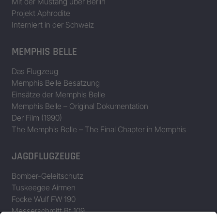
Mit der Mustang über Berlin
Projekt Aphrodite
Interniert in der Schweiz
MEMPHIS BELLE
Das Flugzeug
Memphis Belle Besatzung
Einsätze der Memphis Belle
Memphis Belle – Original Dokumentation
Der Film (1990)
The Memphis Belle – The Final Chapter in Memphis
JAGDFLUGZEUGE
Bomber-Geleitschutz
Tuskeegee Airmen
Focke Wulf FW 190
Messerschmitt Bf 109