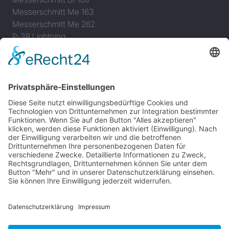
Messerschmitt Me 163
Messerschmitt Me 262
P-38 Lightning
P-47 Thunderbolt
P-51 Mustang
INFO
Über diese B-17 Webseite
Kontakt
Impressum
Datenschutzerklärung
B-17 Fan Store
Links
UNTERSTÜTZEN
Gefällt Ihnen diese Website über die B-17 Flying