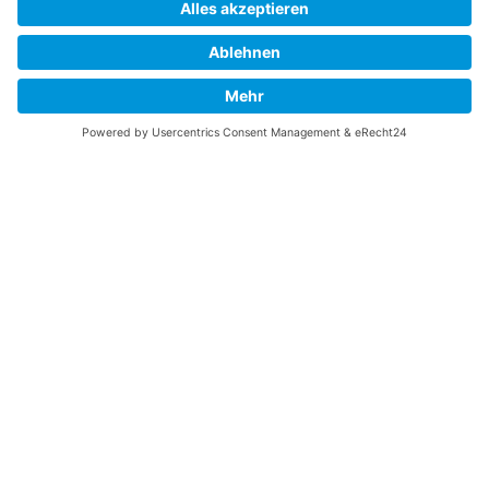
Fortress? Ich könnte Ihnen helfen, die Informationen
zu finden, die Sie suchen? Ich würde mich sehr
freuen, wenn Sie meine Arbeit jetzt mit
PayPal
Me
unterstützen!
SOCIAL MEDIA