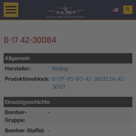
search
B-17 42-30084
Allgemein
Hersteller:
Boeing
Produktionsblock:
B-17F-85-BO: 42-30032 bis 42-
30131
Einsatzgeschichte
Bomber-
-
Gruppe:
Bomber-Staffel:
-