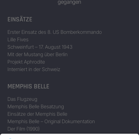
gegangen
EINSÄTZE
Erster Einsatz des 8. US Bomberkommando
Lille Fives
Schweinfurt – 17. August 1943
Mit der Mustang über Berlin
Projekt Aphrodite
Interniert in der Schweiz
MEMPHIS BELLE
Das Flugzeug
Memphis Belle Besatzung
Einsätze der Memphis Belle
Memphis Belle – Original Dokumentation
Der Film (1990)
The Memphis Belle – The Final Chapter in Memphis