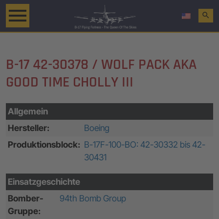
search
B-17 42-30378 / WOLF PACK AKA
GOOD TIME CHOLLY III
Allgemein
Hersteller:
Boeing
Produktionsblock:
B-17F-100-BO: 42-30332 bis 42-
30431
Einsatzgeschichte
Bomber-
94th Bomb Group
Gruppe: