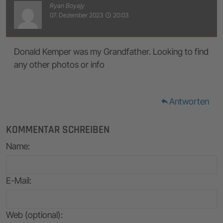
Ryan Boyajy
07. Dezember 2023
20:03
access_time
Donald Kemper was my Grandfather. Looking to find
any other photos or info
Antworten
reply
KOMMENTAR SCHREIBEN
Name
:
E-Mail
:
Web (optional):