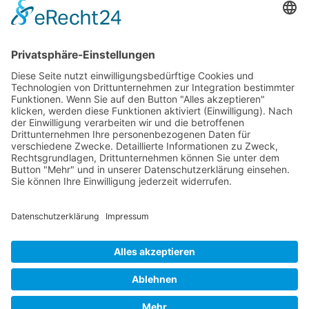
JAGDFLUGZEUGE
Bomber-Geleitschutz
Tuskeegee Airmen
Focke Wulf FW 190
Messerschmitt Bf 109
Messerschmitt Me 163
Messerschmitt Me 262
P-38 Lightning
P-47 Thunderbolt
P-51 Mustang
INFO
Über diese B-17 Webseite
Kontakt
Impressum
Datenschutzerklärung