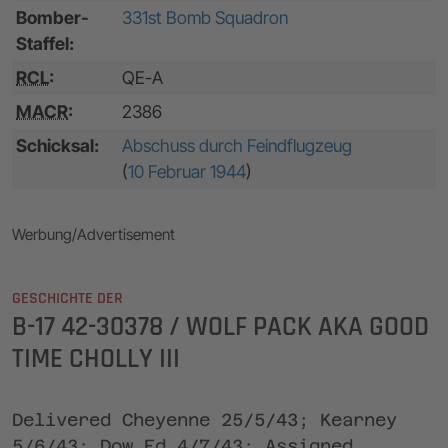
Bomber-
331st Bomb Squadron
Staffel:
RCL
:
QE-A
MACR
:
2386
Schicksal:
Abschuss durch Feindflugzeug
(
10 Februar 1944
)
Werbung/Advertisement
GESCHICHTE DER
B-17 42-30378 / WOLF PACK AKA GOOD
TIME CHOLLY III
Delivered Cheyenne 25/5/43; Kearney
5/6/43; Dow Fd 4/7/43; Assigned