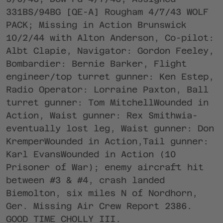
331BS/94BG [QE-A] Rougham 4/7/43 WOLF
PACK; Missing in Action Brunswick
10/2/44 with Alton Anderson, Co-pilot:
Albt Clapie, Navigator: Gordon Feeley,
Bombardier: Bernie Barker, Flight
engineer/top turret gunner: Ken Estep,
Radio Operator: Lorraine Paxton, Ball
turret gunner: Tom MitchellWounded in
Action, Waist gunner: Rex Smithwia-
eventually lost leg, Waist gunner: Don
KremperWounded in Action,Tail gunner:
Karl EvansWounded in Action (10
Prisoner of War); enemy aircraft hit
between #3 & #4, crash landed
Biemolton, six miles N of Nordhorn,
Ger. Missing Air Crew Report 2386.
GOOD TIME CHOLLY III.