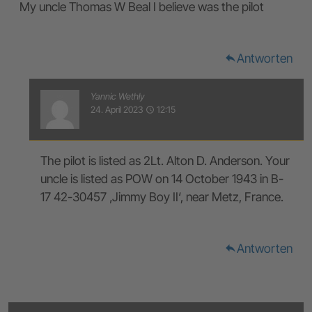
My uncle Thomas W Beal I believe was the pilot
Antworten
reply
Yannic Wethly
24. April 2023
12:15
access_time
The pilot is listed as 2Lt. Alton D. Anderson. Your
uncle is listed as POW on 14 October 1943 in B-
17 42-30457 ‚Jimmy Boy II‘, near Metz, France.
Antworten
reply