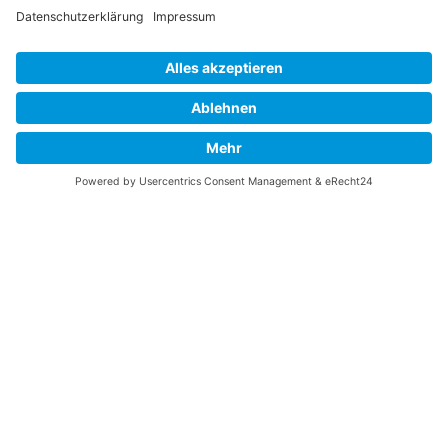
UNTERSTÜTZEN
Gefällt Ihnen diese Website über die B-17 Flying
Fortress? Ich könnte Ihnen helfen, die Informationen
zu finden, die Sie suchen? Ich würde mich sehr
freuen, wenn Sie meine Arbeit jetzt mit
PayPal
Me
unterstützen!
SOCIAL MEDIA