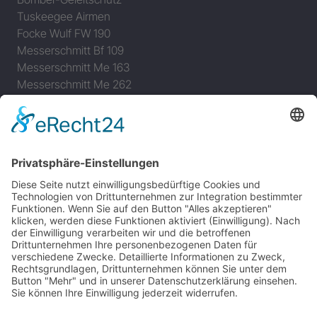
Tuskeegee Airmen
Focke Wulf FW 190
Messerschmitt Bf 109
Messerschmitt Me 163
Messerschmitt Me 262
P-38 Lightning
P-47 Thunderbolt
P-51 Mustang
INFO
Über diese B-17 Webseite
Kontakt
Impressum
Datenschutzerklärung
B-17 Fan Store
Links