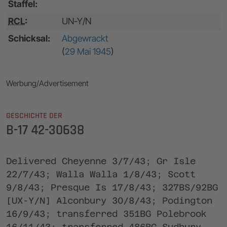
Staffel:
RCL
:
UN-Y/N
Schicksal:
Abgewrackt
(
29 Mai 1945
)
Werbung/Advertisement
GESCHICHTE DER
B-17 42-30638
Delivered Cheyenne 3/7/43; Gr Isle
22/7/43; Walla Walla 1/8/43; Scott
9/8/43; Presque Is 17/8/43; 327BS/92BG
[UX-Y/N] Alconbury 30/8/43; Podington
16/9/43; transferred 351BG Polebrook
16/11/43; transferred 486BG Sudbury