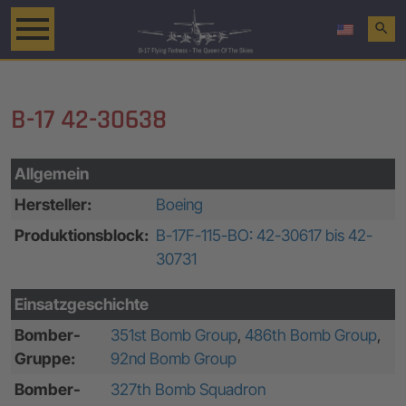
search
B-17 42-30638
Allgemein
Hersteller:
Boeing
Produktionsblock:
B-17F-115-BO: 42-30617 bis 42-
30731
Einsatzgeschichte
Bomber-
351st Bomb Group
,
486th Bomb Group
,
Gruppe:
92nd Bomb Group
Bomber-
327th Bomb Squadron