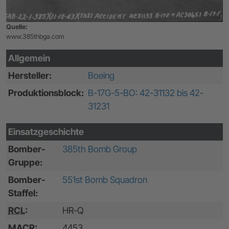
Quelle:
www.385thbga.com
Allgemein
Hersteller:
Boeing
Produktionsblock:
B-17G-5-BO: 42-31132 bis 42-
31231
Einsatzgeschichte
Bomber-
385th Bomb Group
Gruppe:
Bomber-
551st Bomb Squadron
Staffel:
RCL
:
HR-Q
MACR
:
4453