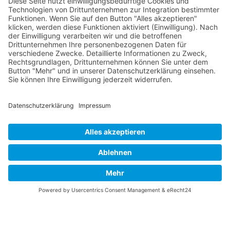
P-38 Lightning
P-47 Thunderbolt
P-51 Mustang
INFO
Über diese B-17 Webseite
Kontakt
Impressum
Datenschutzerklärung
B-17 Fan Store
Links
UNTERSTÜTZEN
Gefällt Ihnen diese Website über die B-17 Flying
Fortress? Ich könnte Ihnen helfen, die Informationen
zu finden, die Sie suchen? Ich würde mich sehr