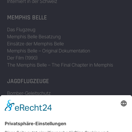
Interniert in der Schweiz
MEMPHIS BELLE
Das Flugzeug
Memphis Belle Besatzung
Einsätze der Memphis Belle
Memphis Belle – Original Dokumentation
Der Film (1990)
The Memphis Belle – The Final Chapter in Memphis
JAGDFLUGZEUGE
Bomber-Geleitschutz
Tuskeegee Airmen
Focke Wulf FW 190
Messerschmitt Bf 109
Messerschmitt Me 163
Messerschmitt Me 262