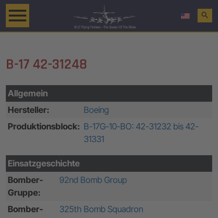
search
B-17 42-31248
Allgemein
Hersteller:
Boeing
Produktionsblock:
B-17G-10-BO: 42-31232 bis 42-
31331
Einsatzgeschichte
Bomber-
92nd Bomb Group
Gruppe:
Bomber-
325th Bomb Squadron