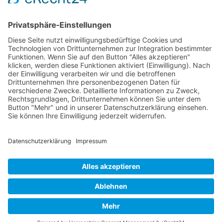
P-38 Lightning
P-47 Thunderbolt
P-51 Mustang
INFO
Über diese B-17 Webseite
Kontakt
Impressum
Datenschutzerklärung
B-17 Fan Store
Links
UNTERSTÜTZEN
Gefällt Ihnen diese Website über die B-17 Flying
Fortress? Ich könnte Ihnen helfen, die Informationen
zu finden, die Sie suchen? Ich würde mich sehr