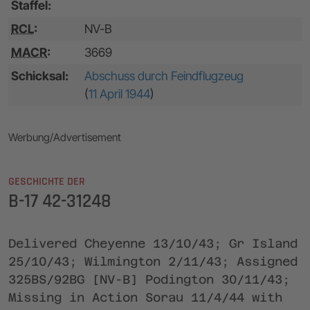
Staffel:
RCL
:
NV-B
MACR
:
3669
Schicksal:
Abschuss durch Feindflugzeug
(
11 April 1944
)
Werbung/Advertisement
GESCHICHTE DER
B-17 42-31248
Delivered Cheyenne 13/10/43; Gr Island
25/10/43; Wilmington 2/11/43; Assigned
325BS/92BG [NV-B] Podington 30/11/43;
Missing in Action Sorau 11/4/44 with