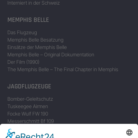
Interniert in der Schweiz
MEMPHIS BELLE
Das Flugzeug
Memphis Belle Besatzung
Einsätze der Memphis Belle
Memphis Belle – Original Dokumentation
Der Film (1990)
The Memphis Belle – The Final Chapter in Memphis
JAGDFLUGZEUGE
Bomber-Geleitschutz
Tuskeegee Airmen
Focke Wulf FW 190
Messerschmitt Bf 109
Messerschmitt Me 163
Messerschmitt Me 262