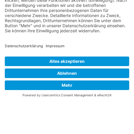
INFO
Über diese B-17 Webseite
Kontakt
Impressum
Datenschutzerklärung
B-17 Fan Store
Links
UNTERSTÜTZEN
Gefällt Ihnen diese Website über die B-17 Flying
Fortress? Ich könnte Ihnen helfen, die Informationen
zu finden, die Sie suchen? Ich würde mich sehr
freuen, wenn Sie meine Arbeit jetzt mit
PayPal
Me
unterstützen!