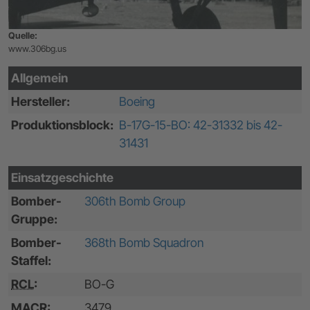
Quelle:
www.306bg.us
Allgemein
Hersteller:
Boeing
Produktionsblock:
B-17G-15-BO: 42-31332 bis 42-
31431
Einsatzgeschichte
Bomber-
306th Bomb Group
Gruppe:
Bomber-
368th Bomb Squadron
Staffel:
RCL
:
BO-G
MACR
:
3479