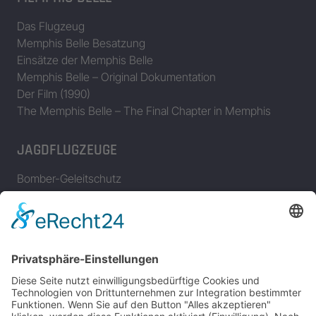
Das Flugzeug
Memphis Belle Besatzung
Einsätze der Memphis Belle
Memphis Belle – Original Dokumentation
Der Film (1990)
The Memphis Belle – The Final Chapter in Memphis
JAGDFLUGZEUGE
Bomber-Geleitschutz
Tuskeegee Airmen
Focke Wulf FW 190
Messerschmitt Bf 109
Messerschmitt Me 163
Messerschmitt Me 262
P-38 Lightning
P-47 Thunderbolt
P-51 Mustang