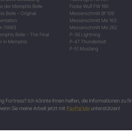
ze der Memphis Belle
Focke Wulf FW 190
s Belle – Original
Messerschmitt Bf 109
entation
Messerschmitt Me 163
m (1990)
Messerschmitt Me 262
mphis Belle – The Final
P-38 Lightning
r in Memphis
P-47 Thunderbolt
P-51 Mustang
ing Fortress? Ich könnte Ihnen helfen, die Informationen zu fi
wenn Sie meine Arbeit jetzt mit
PayPal Me
unterstützen!