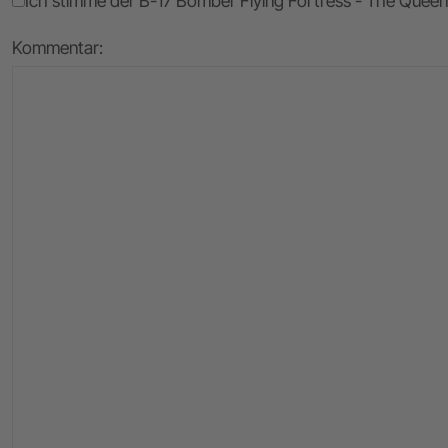
Ich stimme der B-17 Bomber Flying Fortress - The Queen 
Kommentar: