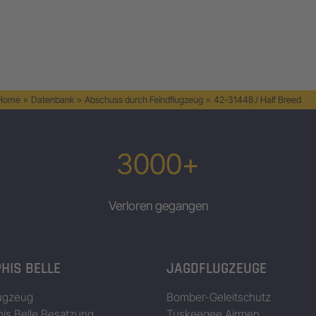
 Home
»
Datenbank
»
Abschuss durch Feindflugzeug
»
42-31448 / Half Breed
3000+
Verloren gegangen
HIS BELLE
JAGDFLUGZEUGE
ugzeug
Bomber-Geleitschutz
s Belle Besatzung
Tuskeegee Airmen