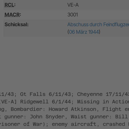
RCL
:
VE-A
MACR
:
3001
Schicksal:
Abschuss durch Feindflugze
(
06 März 1944
)
11/43; Gt Falls 6/11/43; Cheyenne 17/11/4
[VE-A] Ridgewell 6/1/44; Missing in Actio
ng, Bombardier: Howard Atkinson, Flight e
t gunner: John Snyder, Waist gunner: Bill
risoner of War); enemy aircraft, crashed 