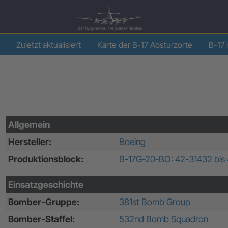
Zuletzt aktualisiert
Karte der B-17 Absturzorte
B-17 
Allgemein
Hersteller:
Boeing
Produktionsblock:
B-17G-20-BO: 42-31432 bis
Einsatzgeschichte
Bomber-Gruppe:
381st Bomb Group
Bomber-Staffel:
532nd Bomb Squadron