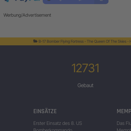
Werbung/Advertisement
B-17 Bomber Flying Fortress - The Queen Of The Skies -
12731
Gebaut
EINSÄTZE
MEMP
Erster Einsatz des 8. US
Das Fl
Bomberkommando
Memphi