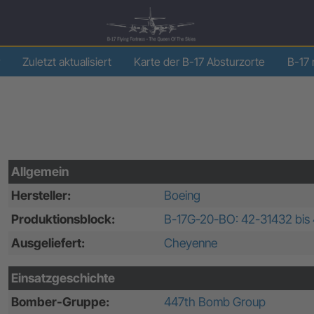
Zuletzt aktualisiert
Karte der B-17 Absturzorte
B-17 
Allgemein
Hersteller:
Boeing
Produktionsblock:
B-17G-20-BO: 42-31432 bis
Ausgeliefert:
Cheyenne
Einsatzgeschichte
Bomber-Gruppe:
447th Bomb Group