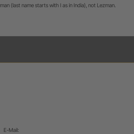
an (last name starts with I as in India), not Lezman.
E-Mail
: