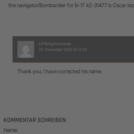
the navigator/Bombardier for B-17 42-31477 is Oscar Iezm
b17flyingfortress.de
23. Dezember 2024
13:24
access_time
Thank you, I have corrected his name.
KOMMENTAR SCHREIBEN
Name
: