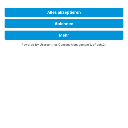
Kontakt
Impressum
Datenschutzerklärung
B-17 Fan Store
Links
UNTERSTÜTZEN
Gefällt Ihnen diese Website über die B-17 Flying
Fortress? Ich könnte Ihnen helfen, die Informationen
zu finden, die Sie suchen? Ich würde mich sehr
freuen, wenn Sie meine Arbeit jetzt mit
PayPal
Me
unterstützen!