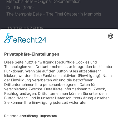
Memphis Belle – Original Dokumentation
Der Film (1990)
The Memphis Belle – The Final Chapter in Memphis
JAGDFLUGZEUGE
Bomber-Geleitschutz
Tuskeegee Airmen
Focke Wulf FW 190
Messerschmitt Bf 109
Messerschmitt Me 163
Messerschmitt Me 262
P-38 Lightning
P-47 Thunderbolt
P-51 Mustang
INFO
Über diese B-17 Webseite