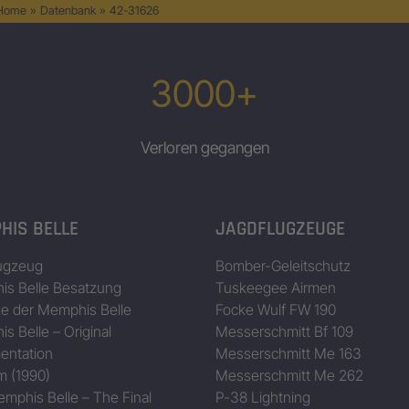
 Home
»
Datenbank
»
42-31626
3000+
Verloren gegangen
HIS BELLE
JAGDFLUGZEUGE
ugzeug
Bomber-Geleitschutz
s Belle Besatzung
Tuskeegee Airmen
ze der Memphis Belle
Focke Wulf FW 190
s Belle – Original
Messerschmitt Bf 109
entation
Messerschmitt Me 163
m (1990)
Messerschmitt Me 262
mphis Belle – The Final
P-38 Lightning