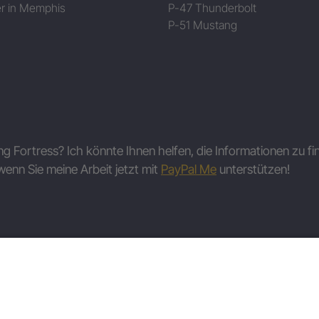
r in Memphis
P-47 Thunderbolt
P-51 Mustang
ing Fortress? Ich könnte Ihnen helfen, die Informationen zu fi
wenn Sie meine Arbeit jetzt mit
PayPal Me
unterstützen!