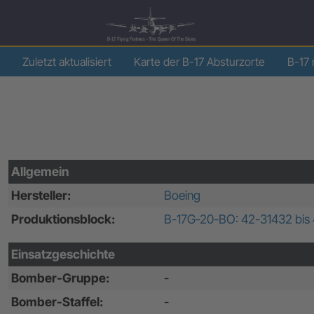
Zuletzt aktualisiert
Karte der B-17 Absturzorte
B-17 
Allgemein
Hersteller:
Boeing
Produktionsblock:
B-17G-20-BO: 42-31432 bis
Einsatzgeschichte
Bomber-Gruppe:
-
Bomber-Staffel:
-