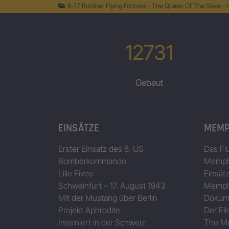
B-17 Bomber Flying Fortress - The Queen Of The Skies -
12731
Gebaut
EINSÄTZE
MEMP
Erster Einsatz des 8. US
Das Fl
Bomberkommando
Memphi
Lille Fives
Einsät
Schweinfurt – 17. August 1943
Memphi
Mit der Mustang über Berlin
Dokum
Projekt Aphrodite
Der Fil
Interniert in der Schweiz
The Me