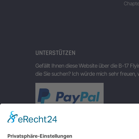
Chapte
UNTERSTÜTZEN
Gefällt Ihnen diese Website über die B-17 Fly
die Sie suchen? Ich würde mich sehr freuen, 