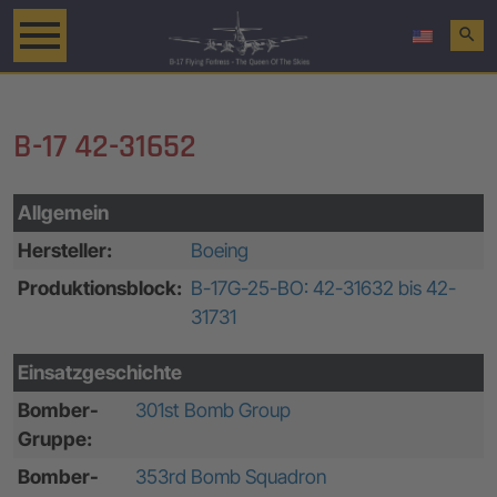
search
B-17 42-31652
Allgemein
Hersteller:
Boeing
Produktionsblock:
B-17G-25-BO: 42-31632 bis 42-
31731
Einsatzgeschichte
Bomber-
301st Bomb Group
Gruppe:
Bomber-
353rd Bomb Squadron