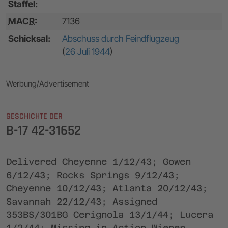
Staffel:
MACR
:
7136
Schicksal:
Abschuss durch Feindflugzeug
(
26 Juli 1944
)
Werbung/Advertisement
GESCHICHTE DER
B-17 42-31652
Delivered Cheyenne 1/12/43; Gowen
6/12/43; Rocks Springs 9/12/43;
Cheyenne 10/12/43; Atlanta 20/12/43;
Savannah 22/12/43; Assigned
353BS/301BG Cerignola 13/1/44; Lucera
1/2/44; Missing in Action Wiener