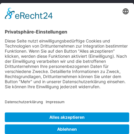
Bomber-Geleitschutz
Tuskeegee Airmen
Focke Wulf FW 190
Messerschmitt Bf 109
Messerschmitt Me 163
Messerschmitt Me 262
P-38 Lightning
P-47 Thunderbolt
P-51 Mustang
INFO
Über diese B-17 Webseite
Kontakt
Impressum
Datenschutzerklärung
B-17 Fan Store
Links