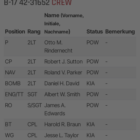
B-17 42-31652
CREW
Name
(Vorname,
Initiale,
Position
Rang
)
Status
Bemerkung
Nachname
P
2LT
Otto M.
POW
-
Rindernecht
CP
2LT
Robert J. Sutton
POW
-
NAV
2LT
Roland V. Parker
POW
-
BOMB
2LT
Daniel H. David
KIA
-
ENG/TT
SGT
Albert W. Smith
POW
-
RO
S/SGT
James A.
POW
-
Edwards
BT
CPL
Harold R. Braun
KIA
-
WG
CPL
Jesse L. Taylor
KIA
-