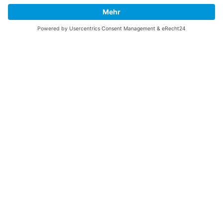
UNTERSTÜTZEN
Gefällt Ihnen diese Website über die B-17 Flying
Fortress? Ich könnte Ihnen helfen, die Informationen
zu finden, die Sie suchen? Ich würde mich sehr
freuen, wenn Sie meine Arbeit jetzt mit
PayPal
Me
unterstützen!
SOCIAL MEDIA