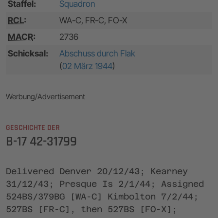
Staffel:
Squadron
RCL
:
WA-C, FR-C, FO-X
MACR
:
2736
Schicksal:
Abschuss durch Flak
(
02 März 1944
)
Werbung/Advertisement
GESCHICHTE DER
B-17 42-31799
Delivered Denver 20/12/43; Kearney
31/12/43; Presque Is 2/1/44; Assigned
524BS/379BG [WA-C] Kimbolton 7/2/44;
527BS [FR-C], then 527BS [FO-X];