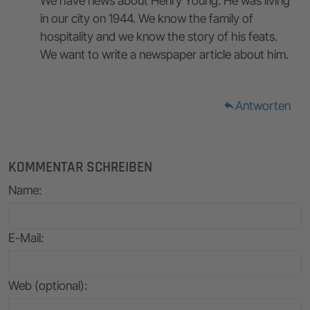
We have news about Henry Young. He was living
in our city on 1944. We know the family of
hospitality and we know the story of his feats.
We want to write a newspaper article about him.
Antworten
reply
KOMMENTAR SCHREIBEN
Name
:
E-Mail
:
Web (optional):