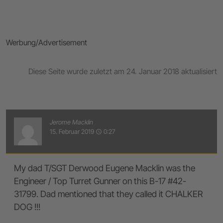
Werbung/Advertisement
Diese Seite wurde zuletzt am 24. Januar 2018 aktualisiert
Jerome Macklin
15. Februar 2019
0:27
access_time
My dad T/SGT Derwood Eugene Macklin was the
Engineer / Top Turret Gunner on this B-17 #42-
31799. Dad mentioned that they called it CHALKER
DOG !!!