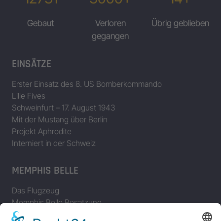
Gebaut
Verloren
Übrig geblieben
gegangen
EINSÄTZE
Erster Einsatz des 8. US Bomberkommando
Lille Fives
Schweinfurt – 17. August 1943
Mit der Mustang über Berlin
Projekt Aphrodite
Interniert in der Schweiz
MEMPHIS BELLE
Das Flugzeug
Memphis Belle Besatzung
Einsätze der Memphis Belle