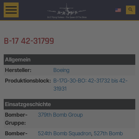
search
B-17 42-31799
Allgemein
Hersteller:
Boeing
Produktionsblock:
B-17G-30-BO: 42-31732 bis 42-
31931
Einsatzgeschichte
Bomber-
379th Bomb Group
Gruppe:
Bomber-
524th Bomb Squadron
,
527th Bomb