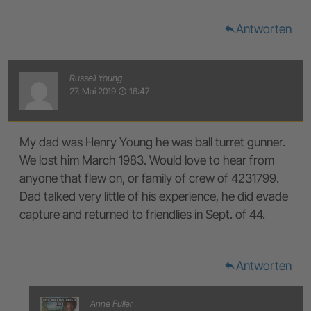
Antworten
reply
Russell Young
27. Mai 2019
16:47
access_time
My dad was Henry Young he was ball turret gunner.
We lost him March 1983. Would love to hear from
anyone that flew on, or family of crew of 4231799.
Dad talked very little of his experience, he did evade
capture and returned to friendlies in Sept. of 44.
Antworten
reply
Anne Fuller