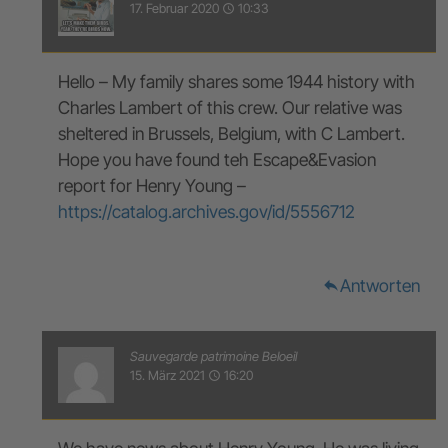
17. Februar 2020
10:33
access_time
Hello – My family shares some 1944 history with
Charles Lambert of this crew. Our relative was
sheltered in Brussels, Belgium, with C Lambert.
Hope you have found teh Escape&Evasion
report for Henry Young –
https://catalog.archives.gov/id/5556712
Antworten
reply
Sauvegarde patrimoine Beloeil
15. März 2021
16:20
access_time