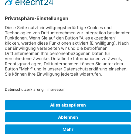
Memphis Belle – Original Dokumentation
Der Film (1990)
The Memphis Belle – The Final Chapter in Memphis
JAGDFLUGZEUGE
Bomber-Geleitschutz
Tuskeegee Airmen
Focke Wulf FW 190
Messerschmitt Bf 109
Messerschmitt Me 163
Messerschmitt Me 262
P-38 Lightning
P-47 Thunderbolt
P-51 Mustang
INFO
Über diese B-17 Webseite