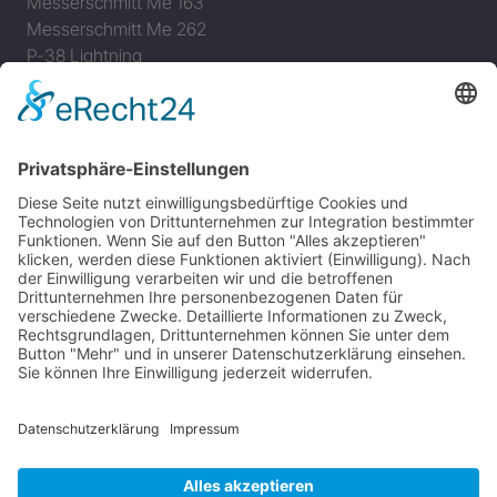
Messerschmitt Me 163
Messerschmitt Me 262
P-38 Lightning
P-47 Thunderbolt
P-51 Mustang
INFO
Über diese B-17 Webseite
Kontakt
Impressum
Datenschutzerklärung
B-17 Fan Store
Links
UNTERSTÜTZEN
Gefällt Ihnen diese Website über die B-17 Flying