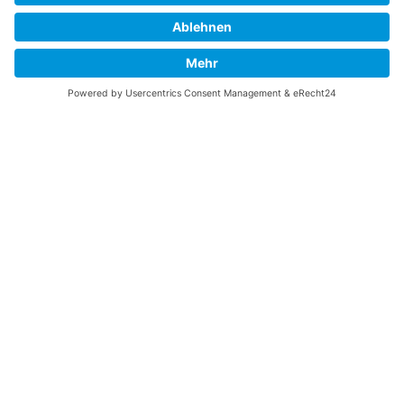
Fortress? Ich könnte Ihnen helfen, die Informationen
zu finden, die Sie suchen? Ich würde mich sehr
freuen, wenn Sie meine Arbeit jetzt mit
PayPal
Me
unterstützen!
SOCIAL MEDIA