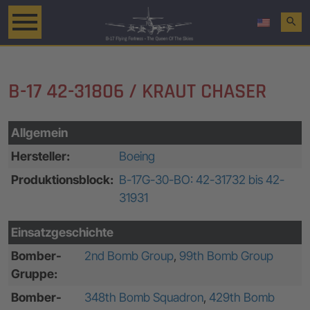
search
B-17 42-31806 / KRAUT CHASER
Allgemein
Hersteller:
Boeing
Produktionsblock:
B-17G-30-BO: 42-31732 bis 42-
31931
Einsatzgeschichte
Bomber-
2nd Bomb Group
,
99th Bomb Group
Gruppe:
Bomber-
348th Bomb Squadron
,
429th Bomb