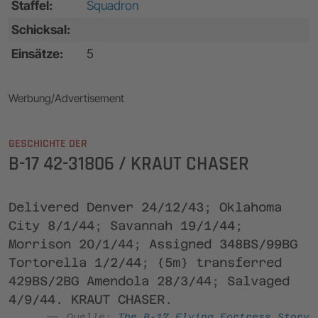
Staffel:
Squadron
Schicksal:
Einsätze:
5
Werbung/Advertisement
GESCHICHTE DER
B-17 42-31806 / KRAUT CHASER
Delivered Denver 24/12/43; Oklahoma
City 8/1/44; Savannah 19/1/44;
Morrison 20/1/44; Assigned 348BS/99BG
Tortorella 1/2/44; {5m} transferred
429BS/2BG Amendola 28/3/44; Salvaged
4/9/44. KRAUT CHASER.
Quelle:
The B-17 Flying Fortress Story