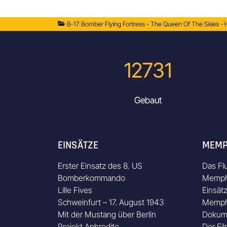
B-17 Bomber Flying Fortress - The Queen Of The Skies -
12731
Gebaut
EINSÄTZE
MEMP
Erster Einsatz des 8. US
Das Fl
Bomberkommando
Memphi
Lille Fives
Einsät
Schweinfurt – 17. August 1943
Memphi
Mit der Mustang über Berlin
Dokum
Projekt Aphrodite
Der Fil