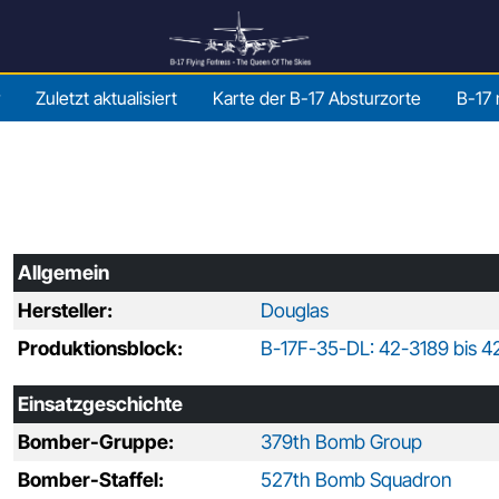
Zuletzt aktualisiert
Karte der B-17 Absturzorte
B-17 
Allgemein
Hersteller:
Douglas
Produktionsblock:
B-17F-35-DL: 42-3189 bis 
Einsatzgeschichte
Bomber-Gruppe:
379th Bomb Group
Bomber-Staffel:
527th Bomb Squadron