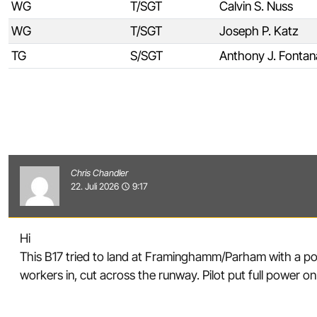
WG
T/SGT
Calvin S. Nuss
WG
T/SGT
Joseph P. Katz
TG
S/SGT
Anthony J. Fontan
Chris Chandler
22. Juli 2026
9:17
access_time
Hi
This B17 tried to land at Framinghamm/Parham with a port 
workers in, cut across the runway. Pilot put full power 