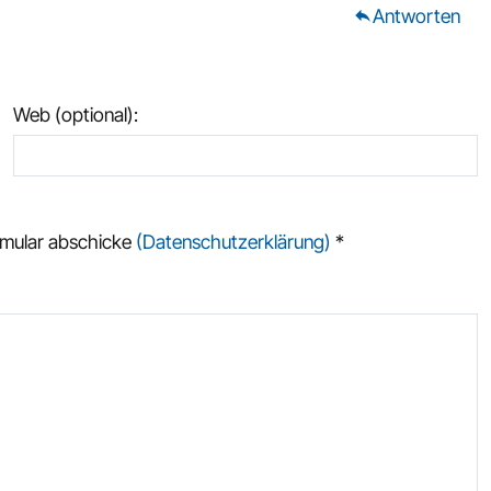
Antworten
reply
Web (optional):
ormular abschicke
(Datenschutzerklärung)
*