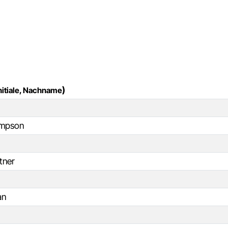
)
nitiale, Nachname
ompson
tner
an