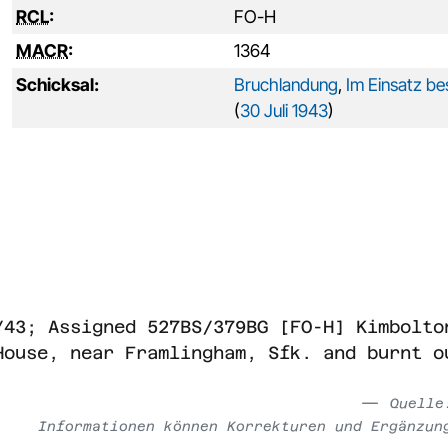
RCL
:
FO-H
MACR
:
1364
Schicksal:
Bruchlandung
,
Im Einsatz be
(
30 Juli 1943
)
/43; Assigned 527BS/379BG [FO-H] Kimbolto
House, near Framlingham, Sfk. and burnt o
Quell
Informationen können Korrekturen und Ergänzun