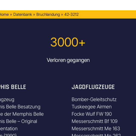
 Home
»
Datenbank
»
Bruchlandung
»
42-3212
3000+
Verloren gegangen
HIS BELLE
JAGDFLUGZEUGE
ugzeug
Bomber-Geleitschutz
s Belle Besatzung
Tuskeegee Airmen
ze der Memphis Belle
Focke Wulf FW 190
s Belle – Original
Messerschmitt Bf 109
entation
Messerschmitt Me 163
m (1990)
Messerschmitt Me 262