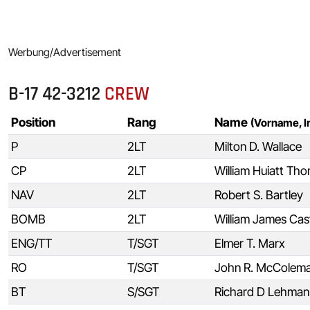
Werbung/Advertisement
B-17 42-3212
CREW
Position
Rang
Name
(Vorname, I
P
2LT
Milton D. Wallace
CP
2LT
William Huiatt Th
NAV
2LT
Robert S. Bartley
BOMB
2LT
William James Cas
ENG/TT
T/SGT
Elmer T. Marx
RO
T/SGT
John R. McColem
BT
S/SGT
Richard D Lehman