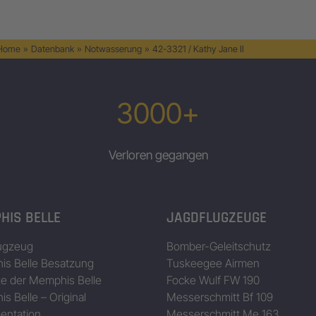
 Home
»
Datenbank
»
Notwasserung
»
42-3321 / Kathy Jane II
3000+
Verloren gegangen
HIS BELLE
JAGDFLUGZEUGE
ugzeug
Bomber-Geleitschutz
s Belle Besatzung
Tuskeegee Airmen
ze der Memphis Belle
Focke Wulf FW 190
s Belle – Original
Messerschmitt Bf 109
entation
Messerschmitt Me 163