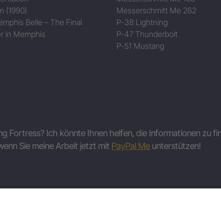
m (1990)
Messerschmitt Me 262
mphis Belle – The Final
P-38 Lightning
r in Memphis
P-47 Thunderbolt
P-51 Mustang
ing Fortress? Ich könnte Ihnen helfen, die Informationen zu fi
wenn Sie meine Arbeit jetzt mit
PayPal Me
unterstützen!