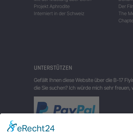
Projekt Aphrodite
Der Fil
Interniert in der Schweiz
The Me
Chapte
UNTERSTÜTZEN
Gefällt Ihnen diese Website über die B-17 Fly
die Sie suchen? Ich würde mich sehr freuen, 