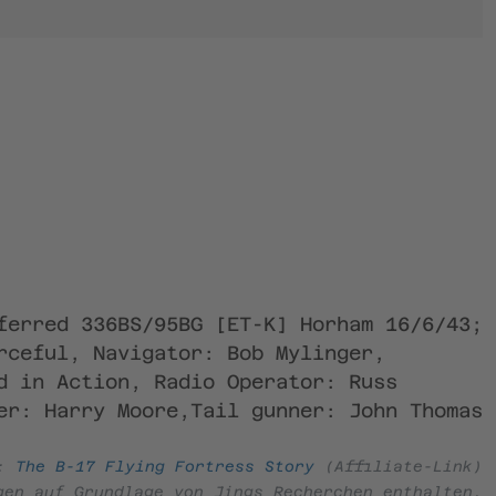
ferred 336BS/95BG [ET-K] Horham 16/6/43;
rceful, Navigator: Bob Mylinger,
d in Action, Radio Operator: Russ
er: Harry Moore,Tail gunner: John Thomas
e:
The B-17 Flying Fortress Story
(Affiliate-Link)
gen auf Grundlage von Jings Recherchen enthalten.