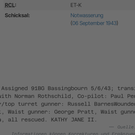
RCL
:
ET-K
Schicksal:
Notwasserung
(
06 September 1943
)
 Assigned 91BG Bassingbourn 5/6/43; trans
with Norman Rothschild, Co-pilot: Paul Pe
r/top turret gunner: Russell BarnesWounde
t, Waist gunner: George Pratt, Waist gunn
a, all rescued. KATHY JANE II.
Quell
Informationen können Korrekturen und Ergänzun