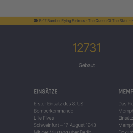
B-17 Bomber Flying Fortress - The Queen Of The Skies -
12731
Gebaut
EINSÄTZE
MEMP
Erster Einsatz des 8. US
Das Fl
Bomberkommando
Memphi
Lille Fives
Einsät
Schweinfurt – 17. August 1943
Memphi
Mit der Mustang über Berlin
Dokum