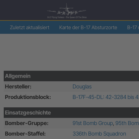
Zuletzt aktualisiert
Karte der B-17 Absturzorte
B-17 
Allgemein
Hersteller:
Douglas
Produktionsblock:
B-17F-45-DL: 42-3284 bis 
Einsatzgeschichte
Bomber-Gruppe:
91st Bomb Group
,
95th Bom
Bomber-Staffel:
336th Bomb Squadron