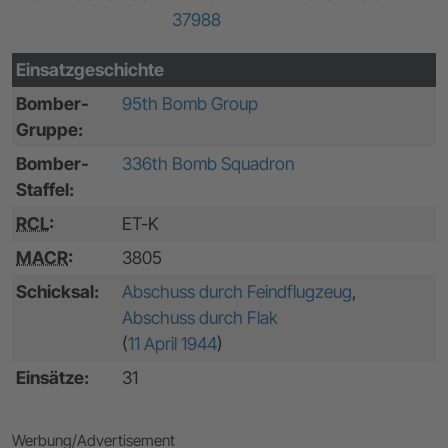
37988
Einsatzgeschichte
Bomber-
95th Bomb Group
Gruppe:
Bomber-
336th Bomb Squadron
Staffel:
RCL
:
ET-K
MACR
:
3805
Schicksal:
Abschuss durch Feindflugzeug
,
Abschuss durch Flak
(
11 April 1944
)
Einsätze:
31
Werbung/Advertisement