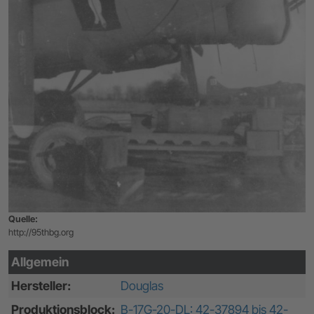
Quelle:
http://95thbg.org
Allgemein
Hersteller:
Douglas
Produktionsblock:
B-17G-20-DL: 42-37894 bis 42-