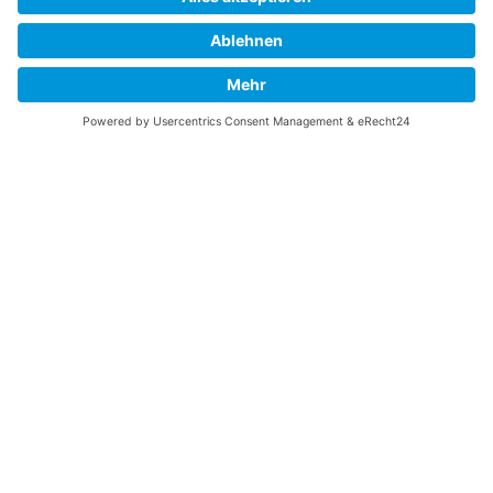
Über diese B-17 Webseite
Kontakt
Impressum
Datenschutzerklärung
B-17 Fan Store
Links
UNTERSTÜTZEN
Gefällt Ihnen diese Website über die B-17 Flying
Fortress? Ich könnte Ihnen helfen, die Informationen
zu finden, die Sie suchen? Ich würde mich sehr
freuen, wenn Sie meine Arbeit jetzt mit
PayPal
Me
unterstützen!