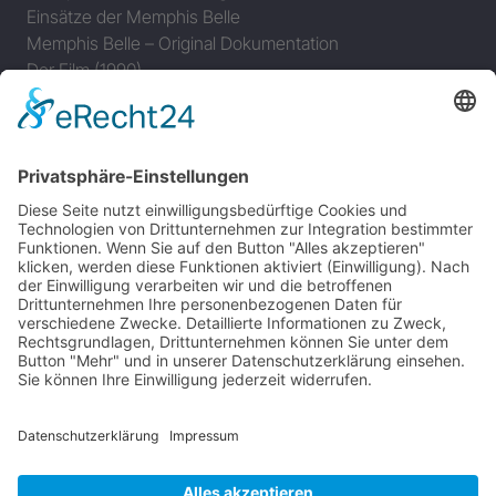
Einsätze der Memphis Belle
Memphis Belle – Original Dokumentation
Der Film (1990)
The Memphis Belle – The Final Chapter in Memphis
JAGDFLUGZEUGE
Bomber-Geleitschutz
Tuskeegee Airmen
Focke Wulf FW 190
Messerschmitt Bf 109
Messerschmitt Me 163
Messerschmitt Me 262
P-38 Lightning
P-47 Thunderbolt
P-51 Mustang
INFO