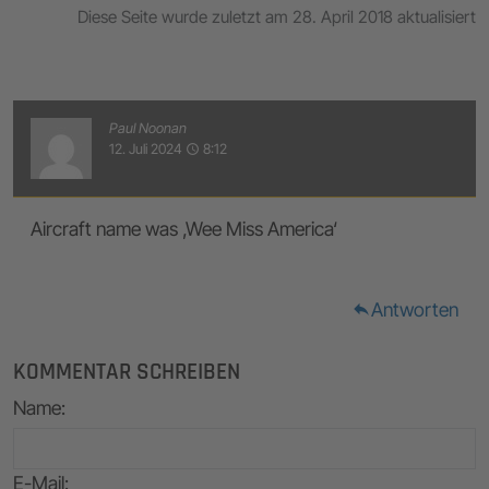
Diese Seite wurde zuletzt am 28. April 2018 aktualisiert
Paul Noonan
12. Juli 2024
8:12
access_time
Aircraft name was ‚Wee Miss America‘
Antworten
reply
KOMMENTAR SCHREIBEN
Name
:
E-Mail
: