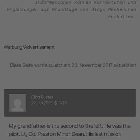
Informationen können Korrekturen und
Ergänzungen auf Grundlage von Jings Recherchen
enthalten.
Werbung/Advertisement
Diese Seite wurde zuletzt am 20. November 2017 aktualisiert
Elliott Russell
22. Juli 2025
3:36
access_time
My grandfather is the second to the left. He was the
pilot. Lt, Col Preston Minor Dean. His last mission