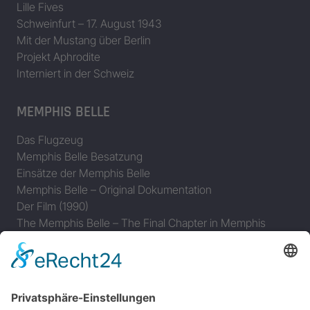
Lille Fives
Schweinfurt – 17. August 1943
Mit der Mustang über Berlin
Projekt Aphrodite
Interniert in der Schweiz
MEMPHIS BELLE
Das Flugzeug
Memphis Belle Besatzung
Einsätze der Memphis Belle
Memphis Belle – Original Dokumentation
Der Film (1990)
The Memphis Belle – The Final Chapter in Memphis
JAGDFLUGZEUGE
Bomber-Geleitschutz
Tuskeegee Airmen