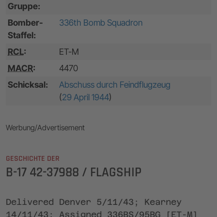
Gruppe:
Bomber-
336th Bomb Squadron
Staffel:
RCL
:
ET-M
MACR
:
4470
Schicksal:
Abschuss durch Feindflugzeug
(
29 April 1944
)
Werbung/Advertisement
GESCHICHTE DER
B-17 42-37988 / FLAGSHIP
Delivered Denver 5/11/43; Kearney
14/11/43; Assigned 336BS/95BG [ET-M]