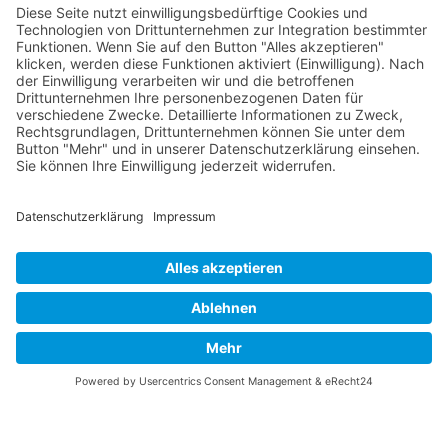
Focke Wulf FW 190
Messerschmitt Bf 109
Messerschmitt Me 163
Messerschmitt Me 262
P-38 Lightning
P-47 Thunderbolt
P-51 Mustang
INFO
Über diese B-17 Webseite
Kontakt
Impressum
Datenschutzerklärung
B-17 Fan Store
Links