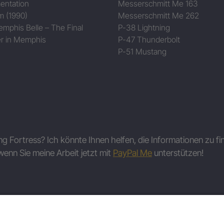
entation
Messerschmitt Me 163
m (1990)
Messerschmitt Me 262
mphis Belle – The Final
P-38 Lightning
r in Memphis
P-47 Thunderbolt
P-51 Mustang
ing Fortress? Ich könnte Ihnen helfen, die Informationen zu fi
wenn Sie meine Arbeit jetzt mit
PayPal Me
unterstützen!