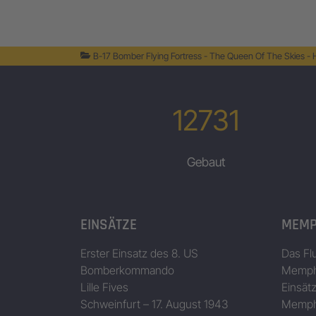
B-17 Bomber Flying Fortress - The Queen Of The Skies -
12731
Gebaut
EINSÄTZE
MEMP
Erster Einsatz des 8. US
Das Fl
Bomberkommando
Memphi
Lille Fives
Einsät
Schweinfurt – 17. August 1943
Memphi