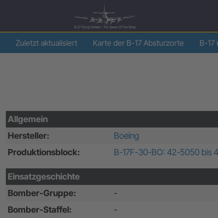
Zuletzt aktualisiert
Karte der B-17 Absturzorte
B-17 
Allgemein
Hersteller:
Boeing
Produktionsblock:
B-17F-30-BO: 42-5050 bis 
Einsatzgeschichte
Bomber-Gruppe:
-
Bomber-Staffel:
-