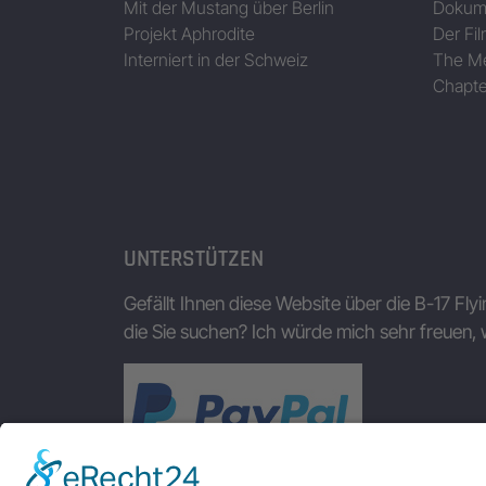
Mit der Mustang über Berlin
Dokum
Projekt Aphrodite
Der Fil
Interniert in der Schweiz
The Me
Chapte
UNTERSTÜTZEN
Gefällt Ihnen diese Website über die B-17 Fly
die Sie suchen? Ich würde mich sehr freuen, 