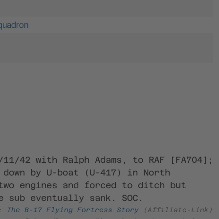
quadron
/11/42 with Ralph Adams, to RAF [FA704];
 down by U-boat (U-417) in North
two engines and forced to ditch but
e sub eventually sank. SOC.
e:
The B-17 Flying Fortress Story
(Affiliate-Link)