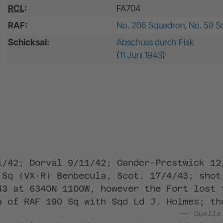
RCL
:
FA704
RAF:
No. 206 Squadron
,
No. 59 S
Schicksal:
Abschuss durch Flak
(
11 Juni 1943
)
1/42; Dorval 9/11/42; Gander-Prestwick 12
 Sq (VX-R) Benbecula, Scot. 17/4/43; shot
43 at 6340N 1100W, however the Fort lost 
a of RAF 190 Sq with Sqd Ld J. Holmes; th
Quell