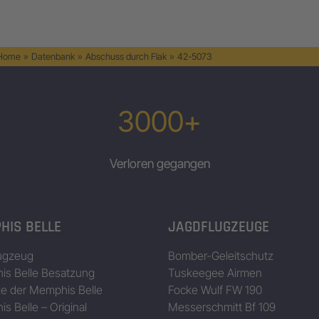
 Home
»
Datenbank
»
Abschuss durch Flak
»
42-5073
3000+
Verloren gegangen
HIS BELLE
JAGDFLUGZEUGE
ugzeug
Bomber-Geleitschutz
s Belle Besatzung
Tuskeegee Airmen
ze der Memphis Belle
Focke Wulf FW 190
s Belle – Original
Messerschmitt Bf 109