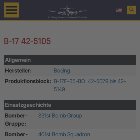
search
B-17 42-5105
Allgemein
Hersteller:
Boeing
Produktionsblock:
B-17F-35-BO: 42-5079 bis 42-
5149
Einsatzgeschichte
Bomber-
331st Bomb Group
Gruppe:
Bomber-
461st Bomb Squadron