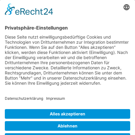
P-47 Thunderbolt
P-51 Mustang
INFO
Über diese B-17 Webseite
Kontakt
Impressum
Datenschutzerklärung
B-17 Fan Store
Links
UNTERSTÜTZEN
Gefällt Ihnen diese Website über die B-17 Flying
Fortress? Ich könnte Ihnen helfen, die Informationen
zu finden, die Sie suchen? Ich würde mich sehr
freuen, wenn Sie meine Arbeit jetzt mit
PayPal