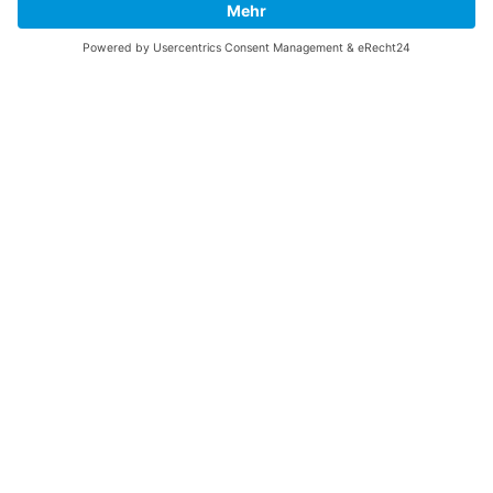
Me
unterstützen!
SOCIAL MEDIA
B-17 Bomber Flying Fortress – The Queen Of The Skies -
www.b17flyingfortress.de