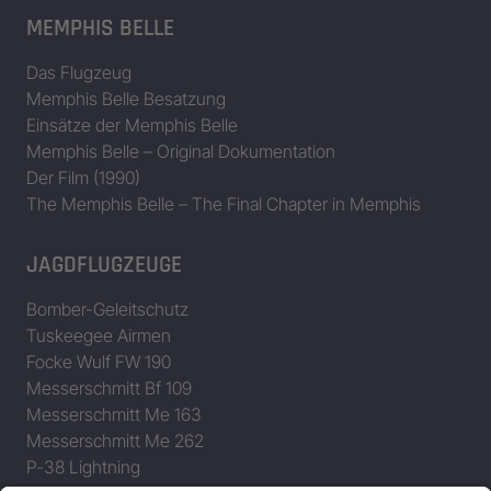
MEMPHIS BELLE
Das Flugzeug
Memphis Belle Besatzung
Einsätze der Memphis Belle
Memphis Belle – Original Dokumentation
Der Film (1990)
The Memphis Belle – The Final Chapter in Memphis
JAGDFLUGZEUGE
Bomber-Geleitschutz
Tuskeegee Airmen
Focke Wulf FW 190
Messerschmitt Bf 109
Messerschmitt Me 163
Messerschmitt Me 262
P-38 Lightning