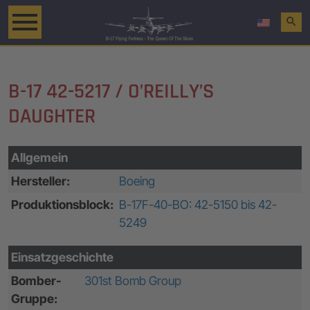
search
B-17 42-5217 / O’REILLY’S
DAUGHTER
Allgemein
Hersteller:
Boeing
Produktionsblock:
B-17F-40-BO: 42-5150 bis 42-
5249
Einsatzgeschichte
Bomber-
301st Bomb Group
Gruppe: