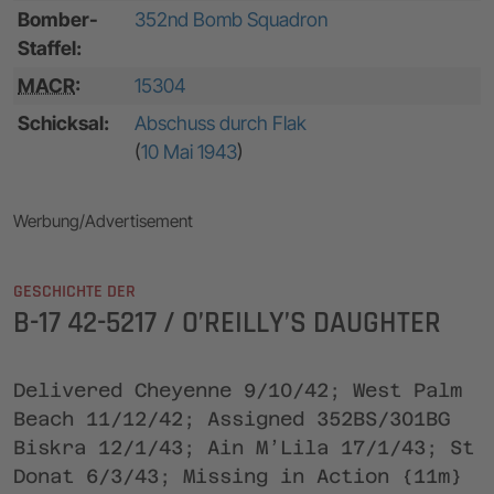
Bomber-
352nd Bomb Squadron
Staffel:
MACR
:
15304
Schicksal:
Abschuss durch Flak
(
10 Mai 1943
)
Werbung/Advertisement
GESCHICHTE DER
B-17 42-5217 / O’REILLY’S DAUGHTER
Delivered Cheyenne 9/10/42; West Palm
Beach 11/12/42; Assigned 352BS/301BG
Biskra 12/1/43; Ain M’Lila 17/1/43; St
Donat 6/3/43; Missing in Action {11m}