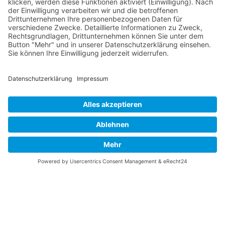
Über diese B-17 Webseite
Kontakt
Impressum
Datenschutzerklärung
B-17 Fan Store
Links
UNTERSTÜTZEN
Gefällt Ihnen diese Website über die B-17 Flying
Fortress? Ich könnte Ihnen helfen, die Informationen
zu finden, die Sie suchen? Ich würde mich sehr
freuen, wenn Sie meine Arbeit jetzt mit
PayPal
Me
unterstützen!