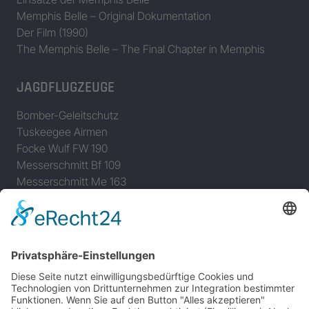
Memphis Belle – Original Dokumentation
Der Film (1990)
The Memphis Belle – The Final Chapter in Memphis
JAGDFLUGZEUGE
Bomber-Geleitschutz
Tuskeegee Airmen
Focke Wulf FW 190
Messerschmitt Bf 109
Messerschmitt Me 163
Messerschmitt Me 262
P-38 Lightning
P-47 Thunderbolt
P-51 Mustang
INFO