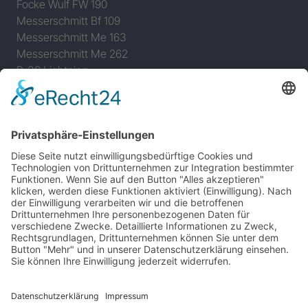
Focke Wulf FW 190
Messerschmitt Bf 109
Messerschmitt Me 163
Messerschmitt Me 262
P-38 Lightning
P-47 Thunderbolt
P-51 Mustang
INFO
Über diese B-17 Webseite
Kontakt
Impressum
Datenschutzerklärung
B-17 Fan Store
Links
UNTERSTÜTZEN