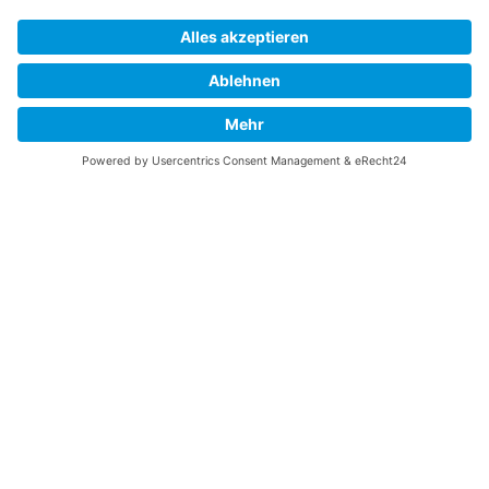
Gefällt Ihnen diese Website über die B-17 Flying
Fortress? Ich könnte Ihnen helfen, die Informationen
zu finden, die Sie suchen? Ich würde mich sehr
freuen, wenn Sie meine Arbeit jetzt mit
PayPal
Me
unterstützen!
SOCIAL MEDIA