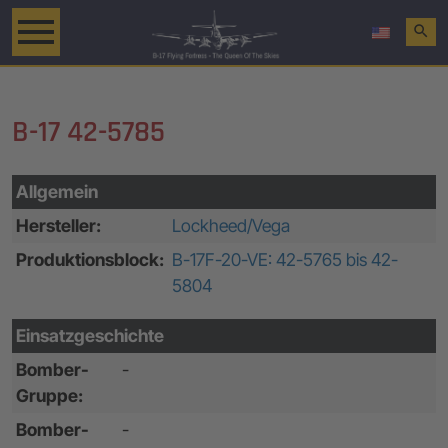
search
B-17 42-5785
Allgemein
Hersteller:
Lockheed/Vega
Produktionsblock:
B-17F-20-VE: 42-5765 bis 42-
5804
Einsatzgeschichte
Bomber-
-
Gruppe:
Bomber-
-