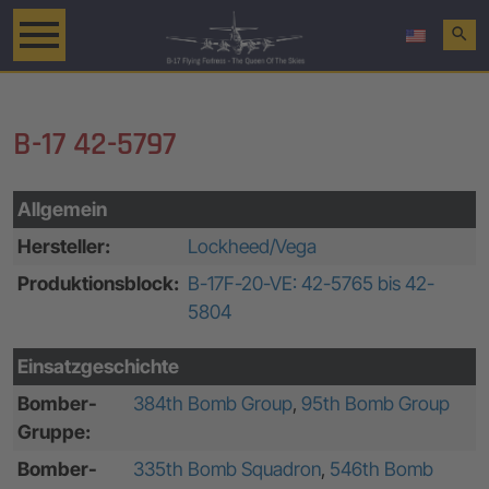
search
B-17 42-5797
Allgemein
Hersteller:
Lockheed/Vega
Produktionsblock:
B-17F-20-VE: 42-5765 bis 42-
5804
Einsatzgeschichte
Bomber-
384th Bomb Group
,
95th Bomb Group
Gruppe:
Bomber-
335th Bomb Squadron
,
546th Bomb