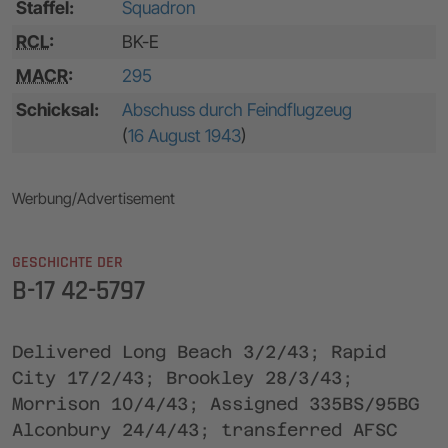
Staffel:
Squadron
RCL
:
BK-E
MACR
:
295
Schicksal:
Abschuss durch Feindflugzeug
(
16 August 1943
)
Werbung/Advertisement
GESCHICHTE DER
B-17 42-5797
Delivered Long Beach 3/2/43; Rapid
City 17/2/43; Brookley 28/3/43;
Morrison 10/4/43; Assigned 335BS/95BG
Alconbury 24/4/43; transferred AFSC