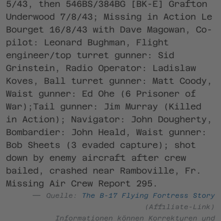
5/43, then 546BS/384BG [BK-E] Grafton
Underwood 7/8/43; Missing in Action Le
Bourget 16/8/43 with Dave Magowan, Co-
pilot: Leonard Bughman, Flight
engineer/top turret gunner: Sid
Grinstein, Radio Operator: Ladislaw
Koves, Ball turret gunner: Matt Coody,
Waist gunner: Ed Ohe (6 Prisoner of
War);Tail gunner: Jim Murray (Killed
in Action); Navigator: John Dougherty,
Bombardier: John Heald, Waist gunner:
Bob Sheets (3 evaded capture); shot
down by enemy aircraft after crew
bailed, crashed near Ramboville, Fr.
Missing Air Crew Report 295.
Quelle:
The B-17 Flying Fortress Story
(Affiliate-Link)
Informationen können Korrekturen und