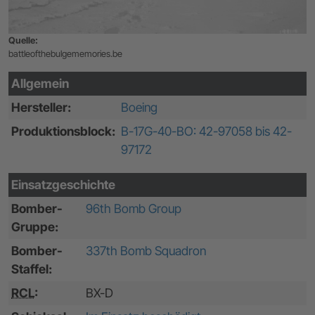
Quelle:
battleofthebulgememories.be
Allgemein
Hersteller:
Boeing
Produktionsblock:
B-17G-40-BO: 42-97058 bis 42-
97172
Einsatzgeschichte
Bomber-
96th Bomb Group
Gruppe:
Bomber-
337th Bomb Squadron
Staffel:
RCL
:
BX-D