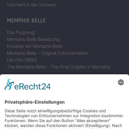
Interniert in der Schweiz
MEMPHIS BELLE
Das Flugzeug
Memphis Belle Besatzung
Einsätze der Memphis Belle
Memphis Belle – Original Dokumentation
Der Film (1990)
The Memphis Belle – The Final Chapter in Memphis
JAGDFLUGZEUGE
Bomber-Geleitschutz
Tuskeegee Airmen
Focke Wulf FW 190
Messerschmitt Bf 109
Messerschmitt Me 163
Messerschmitt Me 262