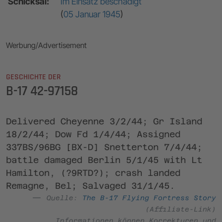
Schicksal:
Im Einsatz beschädigt
(
05 Januar 1945
)
Werbung/Advertisement
GESCHICHTE DER
B-17 42-97158
Delivered Cheyenne 3/2/44; Gr Island
18/2/44; Dow Fd 1/4/44; Assigned
337BS/96BG [BX-D] Snetterton 7/4/44;
battle damaged Berlin 5/1/45 with Lt
Hamilton, (?9RTD?); crash landed
Remagne, Bel; Salvaged 31/1/45.
Quelle:
The B-17 Flying Fortress Story
(Affiliate-Link)
Informationen können Korrekturen und