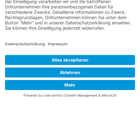
P-38 Lightning
P-47 Thunderbolt
P-51 Mustang
INFO
Über diese B-17 Webseite
Kontakt
Impressum
Datenschutzerklärung
B-17 Fan Store
Links
UNTERSTÜTZEN
Gefällt Ihnen diese Website über die B-17 Flying
Fortress? Ich könnte Ihnen helfen, die Informationen