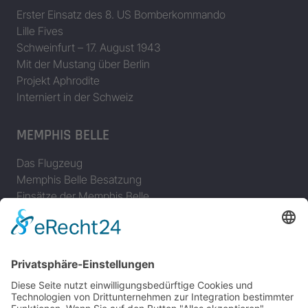
Erster Einsatz des 8. US Bomberkommando
Lille Fives
Schweinfurt – 17. August 1943
Mit der Mustang über Berlin
Projekt Aphrodite
Interniert in der Schweiz
MEMPHIS BELLE
Das Flugzeug
Memphis Belle Besatzung
Einsätze der Memphis Belle
Memphis Belle – Original Dokumentation
Der Film (1990)
The Memphis Belle – The Final Chapter in Memphis
JAGDFLUGZEUGE