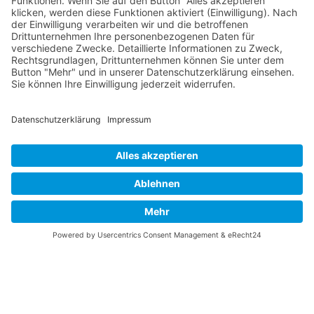
Bomber-Geleitschutz
Tuskeegee Airmen
Focke Wulf FW 190
Messerschmitt Bf 109
Messerschmitt Me 163
Messerschmitt Me 262
P-38 Lightning
P-47 Thunderbolt
P-51 Mustang
INFO
Über diese B-17 Webseite
Kontakt
Impressum
Datenschutzerklärung
B-17 Fan Store
Links