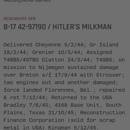
Werbung/Advertisement
GESCHICHTE DER
B-17 42-97190 / HITLER’S MILKMAN
Delivered Cheyenne 5/2/44; Gr Island
18/2/44; Grenier 10/3/44; Assigned
748BS/457BG Glatton 24/3/44; 749BS; on
mission to Nijmegen sustained damage
over Breton a/f 17/9/44 with Strosser;
two engines out and another damaged;
force landed Florennes, Bel.; repaired
& ret 7/12/44; Returned to the USA
Bradley 7/6/45; 4168 Base Unit, South
Plains, Texas 21/10/45; Reconstruction
Finance Corporation (sold for scrap
metal in USA) Kingman 5/12/45.