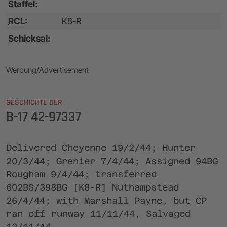
Staffel:
RCL
:
K8-R
Schicksal:
Werbung/Advertisement
GESCHICHTE DER
B-17 42-97337
Delivered Cheyenne 19/2/44; Hunter
20/3/44; Grenier 7/4/44; Assigned 94BG
Rougham 9/4/44; transferred
602BS/398BG [K8-R] Nuthampstead
26/4/44; with Marshall Payne, but CP
ran off runway 11/11/44, Salvaged
12/11/44.