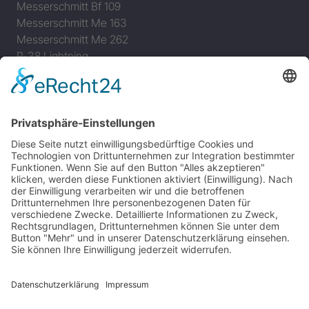
Messerschmitt Bf 109
Messerschmitt Me 163
Messerschmitt Me 262
P-38 Lightning
P-47 Thunderbolt
P-51 Mustang
INFO
Über diese B-17 Webseite
Kontakt
Impressum
Datenschutzerklärung
B-17 Fan Store
Links
UNTERSTÜTZEN