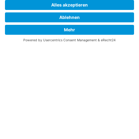
Gefällt Ihnen diese Website über die B-17 Flying
Fortress? Ich könnte Ihnen helfen, die Informationen
zu finden, die Sie suchen? Ich würde mich sehr
freuen, wenn Sie meine Arbeit jetzt mit
PayPal
Me
unterstützen!
SOCIAL MEDIA