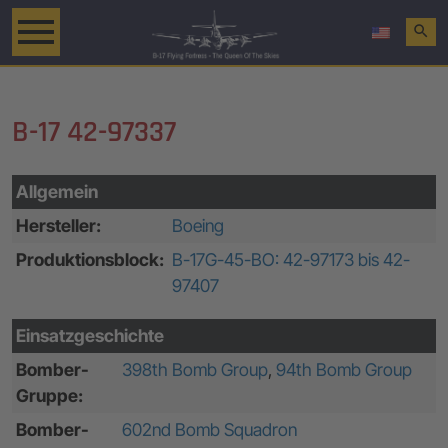
search
B-17 42-97337
Allgemein
Hersteller:
Boeing
Produktionsblock:
B-17G-45-BO: 42-97173 bis 42-
97407
Einsatzgeschichte
Bomber-
398th Bomb Group
,
94th Bomb Group
Gruppe:
Bomber-
602nd Bomb Squadron