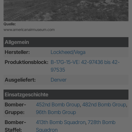
Quelle:
www.americanairmuseum.com
Allgemein
Hersteller:
Lockheed/Vega
Produktionsblock:
B-17G-15-VE: 42-97436 bis 42-
97535
Ausgeliefert:
Denver
Einsatzgeschichte
Bomber-
452nd Bomb Group
,
482nd Bomb Group
,
Gruppe:
96th Bomb Group
Bomber-
413th Bomb Squadron
,
728th Bomb
Staffel:
Squadron