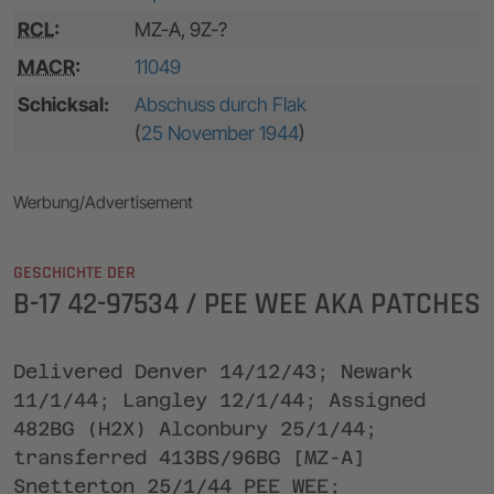
RCL
:
MZ-A, 9Z-?
MACR
:
11049
Schicksal:
Abschuss durch Flak
(
25 November 1944
)
Werbung/Advertisement
GESCHICHTE DER
B-17 42-97534 / PEE WEE AKA PATCHES
Delivered Denver 14/12/43; Newark
11/1/44; Langley 12/1/44; Assigned
482BG (H2X) Alconbury 25/1/44;
transferred 413BS/96BG [MZ-A]
Snetterton 25/1/44 PEE WEE;