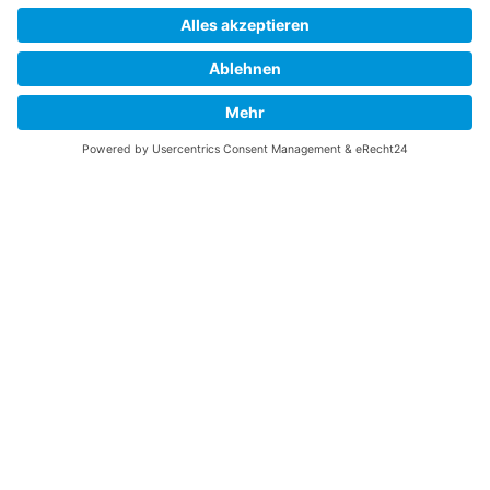
Der Film (1990)
The Memphis Belle – The Final Chapter in Memphis
JAGDFLUGZEUGE
Bomber-Geleitschutz
Tuskeegee Airmen
Focke Wulf FW 190
Messerschmitt Bf 109
Messerschmitt Me 163
Messerschmitt Me 262
P-38 Lightning
P-47 Thunderbolt
P-51 Mustang
INFO
Über diese B-17 Webseite
Kontakt