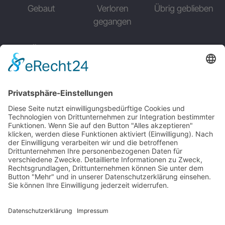
Gebaut
Verloren
Übrig geblieben
gegangen
EINSÄTZE
Erster Einsatz des 8. US Bomberkommando
Lille Fives
Schweinfurt – 17. August 1943
Mit der Mustang über Berlin
Projekt Aphrodite
Interniert in der Schweiz
MEMPHIS BELLE
Das Flugzeug
Memphis Belle Besatzung
Einsätze der Memphis Belle
Memphis Belle – Original Dokumentation