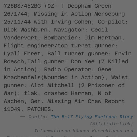
728BS/452BG (9Z- ] Deopham Green
26/1/44; Missing in Action Merseburg
25/11/44 with Irving Cohen, Co-pilot:
Dick Washburn, Navigator: Cecil
Vandervort, Bombardier: Jim Hartman,
Flight engineer/top turret gunner:
Lyall Ehret, Ball turret gunner: Ervin
Roesch,Tail gunner: Don Yee (7 Killed
in Action); Radio Operator: Gene
Krachenfels{Wounded in Action}, Waist
gunner: Albt Mitchell (2 Prisoner of
War); flak, crashed Harren, N of
Aachen, Ger. Missing Air Crew Report
11049. PATCHES.
Quelle:
The B-17 Flying Fortress Story
(Affiliate-Link)
Informationen können Korrekturen und