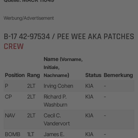
Werbung/Advertisement
B-17 42-97534 / PEE WEE AKA PATCHES
CREW
Name
(Vorname,
Initiale,
Position
Rang
)
Status
Bemerkung
Nachname
P
2LT
Irving Cohen
KIA
-
CP
2LT
Richard P.
KIA
-
Washburn
NAV
2LT
Cecil C.
KIA
-
Vandervort
BOMB
1LT
James E.
KIA
-