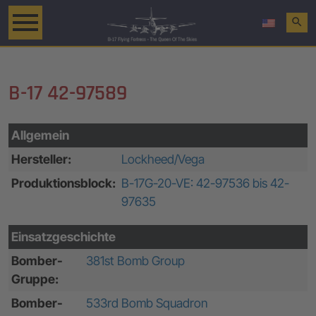
search
B-17 42-97589
Allgemein
Hersteller:
Lockheed/Vega
Produktionsblock:
B-17G-20-VE: 42-97536 bis 42-
97635
Einsatzgeschichte
Bomber-
381st Bomb Group
Gruppe:
Bomber-
533rd Bomb Squadron