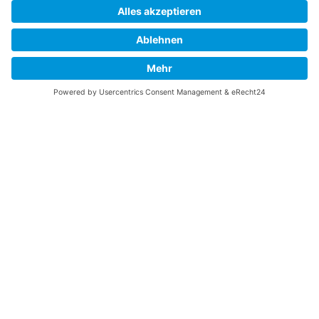
Gefällt Ihnen diese Website über die B-17 Flying
Fortress? Ich könnte Ihnen helfen, die Informationen
zu finden, die Sie suchen? Ich würde mich sehr
freuen, wenn Sie meine Arbeit jetzt mit
PayPal
Me
unterstützen!