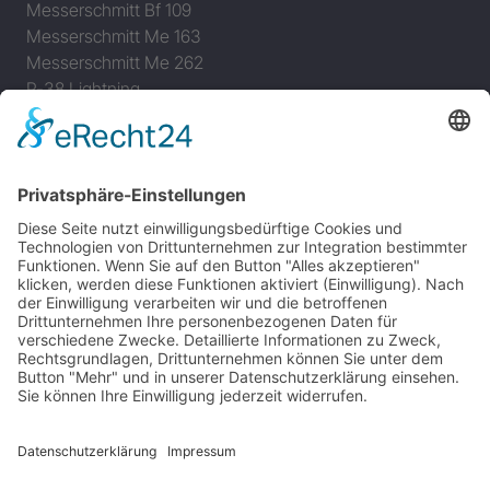
Messerschmitt Bf 109
Messerschmitt Me 163
Messerschmitt Me 262
P-38 Lightning
P-47 Thunderbolt
P-51 Mustang
INFO
Über diese B-17 Webseite
Kontakt
Impressum
Datenschutzerklärung
B-17 Fan Store
Links
UNTERSTÜTZEN