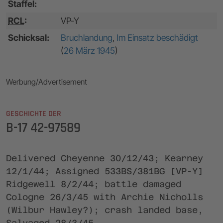
Staffel:
RCL
:
VP-Y
Schicksal:
Bruchlandung
,
Im Einsatz beschädigt
(
26 März 1945
)
Werbung/Advertisement
GESCHICHTE DER
B-17 42-97589
Delivered Cheyenne 30/12/43; Kearney
12/1/44; Assigned 533BS/381BG [VP-Y]
Ridgewell 8/2/44; battle damaged
Cologne 26/3/45 with Archie Nicholls
(Wilbur Hawley?); crash landed base,
Salvaged 28/3/45.