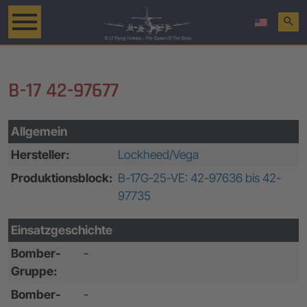
search
B-17 42-97677
Allgemein
Hersteller:
Lockheed/Vega
Produktionsblock:
B-17G-25-VE: 42-97636 bis 42-
97735
Einsatzgeschichte
Bomber-
-
Gruppe:
Bomber-
-