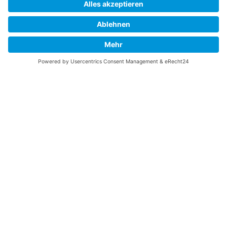
Fortress? Ich könnte Ihnen helfen, die Informationen
zu finden, die Sie suchen? Ich würde mich sehr
freuen, wenn Sie meine Arbeit jetzt mit
PayPal
Me
unterstützen!
SOCIAL MEDIA