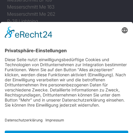
Messerschmitt Me 163
Messerschmitt Me 262
P-38 Lightning
P-47 Thunderbolt
P-51 Mustang
INFO
Über diese B-17 Webseite
Kontakt
Impressum
Datenschutzerklärung
B-17 Fan Store
Links
UNTERSTÜTZEN
Gefällt Ihnen diese Website über die B-17 Flying