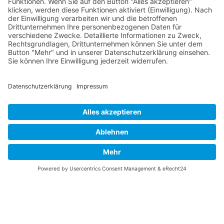
Über diese B-17 Webseite
Kontakt
Impressum
Datenschutzerklärung
B-17 Fan Store
Links
UNTERSTÜTZEN
Gefällt Ihnen diese Website über die B-17 Flying
Fortress? Ich könnte Ihnen helfen, die Informationen
zu finden, die Sie suchen? Ich würde mich sehr
freuen, wenn Sie meine Arbeit jetzt mit
PayPal
Me
unterstützen!