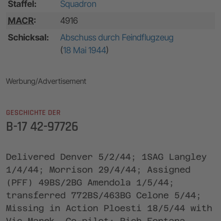
Staffel:
Squadron
MACR
:
4916
Schicksal:
Abschuss durch Feindflugzeug
(
18 Mai 1944
)
Werbung/Advertisement
GESCHICHTE DER
B-17 42-97726
Delivered Denver 5/2/44; 1SAG Langley
1/4/44; Morrison 29/4/44; Assigned
(PFF) 49BS/2BG Amendola 1/5/44;
transferred 772BS/463BG Celone 5/44;
Missing in Action Ploesti 18/5/44 with
Vic Marek, Co-pilot: Rich Fontana,