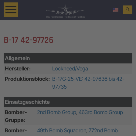
search
B-17 42-97726
Allgemein
Hersteller:
Lockheed/Vega
Produktionsblock:
B-17G-25-VE: 42-97636 bis 42-
97735
Einsatzgeschichte
Bomber-
2nd Bomb Group
,
463rd Bomb Group
Gruppe:
Bomber-
49th Bomb Squadron
,
772nd Bomb