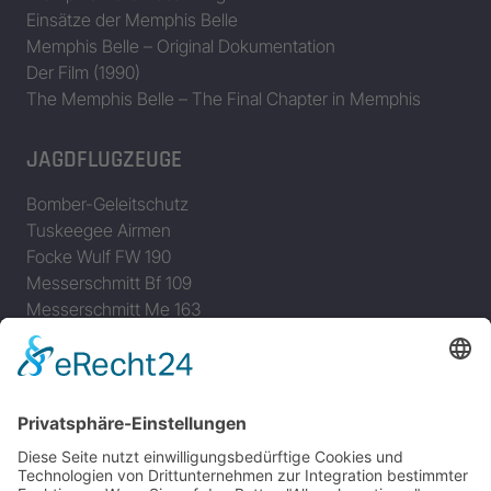
Einsätze der Memphis Belle
Memphis Belle – Original Dokumentation
Der Film (1990)
The Memphis Belle – The Final Chapter in Memphis
JAGDFLUGZEUGE
Bomber-Geleitschutz
Tuskeegee Airmen
Focke Wulf FW 190
Messerschmitt Bf 109
Messerschmitt Me 163
Messerschmitt Me 262
P-38 Lightning
P-47 Thunderbolt
P-51 Mustang
INFO