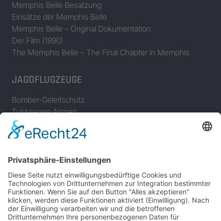
Memphis Belle Besatzung
Einsätze der Memphis Belle
Memphis Belle – Original Dokumentation
Der Film (1990)
The Memphis Belle – The Final Chapter in Memphis
JAGDFLUGZEUGE
Bomber-Geleitschutz
Tuskeegee Airmen
Focke Wulf FW 190
Messerschmitt Bf 109
Messerschmitt Me 163
Messerschmitt Me 262
P-38 Lightning
P-47 Thunderbolt
P-51 Mustang