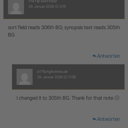
Phil Flip Marchese
29. Januar 2026
0:18
access_time
sort field reads 306th BG; synopsis text reads 305th
BG
Antworten
reply
b17flyingfortress.de
29. Januar 2026
11:06
access_time
I changed it to 305th BG. Thank for that note 🙂
Antworten
reply