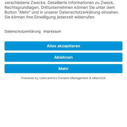
INFO
Über diese B-17 Webseite
Kontakt
Impressum
Datenschutzerklärung
B-17 Fan Store
Links
UNTERSTÜTZEN
Gefällt Ihnen diese Website über die B-17 Flying
Fortress? Ich könnte Ihnen helfen, die Informationen
zu finden, die Sie suchen? Ich würde mich sehr
freuen, wenn Sie meine Arbeit jetzt mit
PayPal
Me
unterstützen!