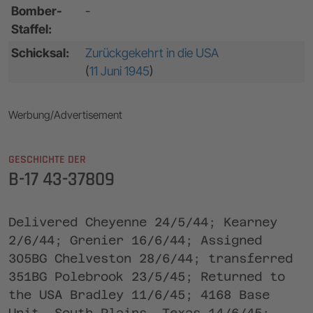
Bomber-
-
Staffel:
Schicksal:
Zurückgekehrt in die USA
(
11 Juni 1945
)
Werbung/Advertisement
GESCHICHTE DER
B-17 43-37809
Delivered Cheyenne 24/5/44; Kearney
2/6/44; Grenier 16/6/44; Assigned
305BG Chelveston 28/6/44; transferred
351BG Polebrook 23/5/45; Returned to
the USA Bradley 11/6/45; 4168 Base
Unit, South Plains, Texas 14/6/45;