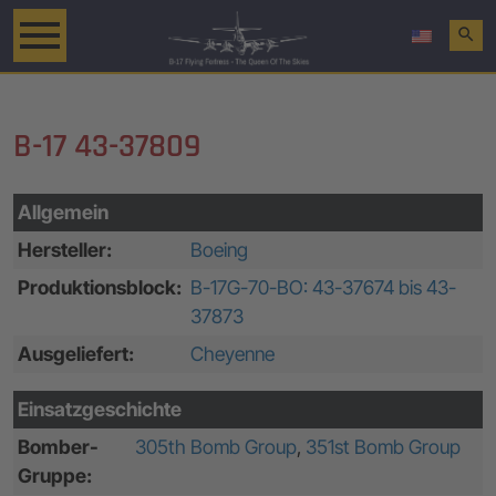
search
B-17 43-37809
Allgemein
Hersteller:
Boeing
Produktionsblock:
B-17G-70-BO: 43-37674 bis 43-
37873
Ausgeliefert:
Cheyenne
Einsatzgeschichte
Bomber-
305th Bomb Group
,
351st Bomb Group
Gruppe: