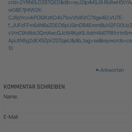
crid=2YRN0LDZ8TQED&dib=eyJ2IjoiMSJ9.Rb8wH5tY
wG8E7jHtW2K-
CJ6pYcvvkPOl0KzKO4s71ovVb9GrC7Xge4ELVU7E-
f_JUFzFFm6dN6aZDEO6pUSimDR4Emm8luVi2FO0UzZ
vVmC9h8bb3QmXwcQJcW4KpKlLAdrH4dl7PBfcrtn5m
ApiJtN5g2dEX9ZpVZ07pjeU&dib_tag=se&keywords=ospr
10
Antworten
reply
KOMMENTAR SCHREIBEN
Name
:
E-Mail
: