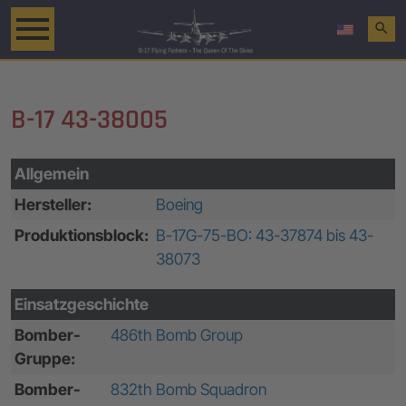
search
B-17 43-38005
Allgemein
Hersteller:
Boeing
Produktionsblock:
B-17G-75-BO: 43-37874 bis 43-
38073
Einsatzgeschichte
Bomber-
486th Bomb Group
Gruppe:
Bomber-
832th Bomb Squadron