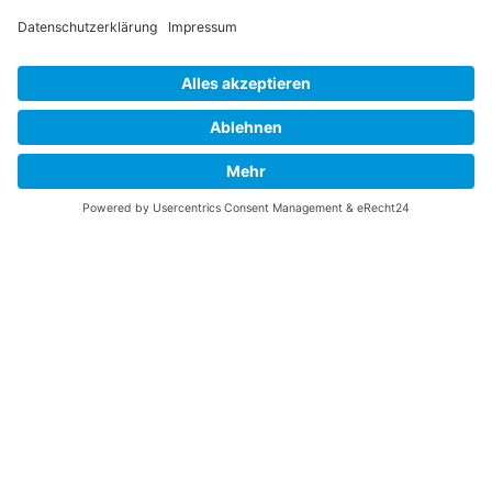
UNTERSTÜTZEN
Gefällt Ihnen diese Website über die B-17 Flying
Fortress? Ich könnte Ihnen helfen, die Informationen
zu finden, die Sie suchen? Ich würde mich sehr
freuen, wenn Sie meine Arbeit jetzt mit
PayPal
Me
unterstützen!
SOCIAL MEDIA