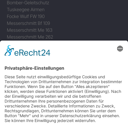
Bomber-Geleitschutz
Tuskeegee Airmen
Focke Wulf FW 190
Messerschmitt Bf 109
Messerschmitt Me 163
Messerschmitt Me 262
P-38 Lightning
P-47 Thunderbolt
P-51 Mustang
INFO
Über diese B-17 Webseite
Kontakt
Impressum
Datenschutzerklärung
B-17 Fan Store
Links