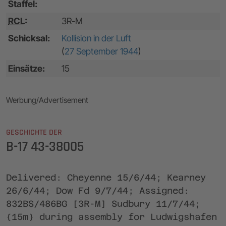
Staffel:
RCL
:
3R-M
Schicksal:
Kollision in der Luft
(
27 September 1944
)
Einsätze:
15
Werbung/Advertisement
GESCHICHTE DER
B-17 43-38005
Delivered: Cheyenne 15/6/44; Kearney
26/6/44; Dow Fd 9/7/44; Assigned:
832BS/486BG [3R-M] Sudbury 11/7/44;
{15m} during assembly for Ludwigshafen