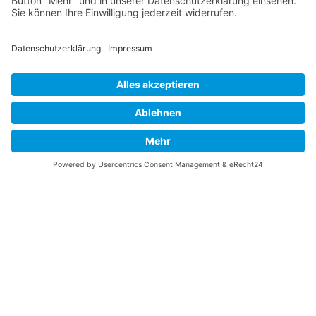
Links
UNTERSTÜTZEN
Gefällt Ihnen diese Website über die B-17 Flying
Fortress? Ich könnte Ihnen helfen, die Informationen
zu finden, die Sie suchen? Ich würde mich sehr
freuen, wenn Sie meine Arbeit jetzt mit
PayPal
Me
unterstützen!