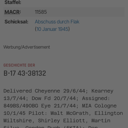
Staffel:
MACR
:
11585
Schicksal:
Abschuss durch Flak
(
10 Januar 1945
)
Werbung/Advertisement
GESCHICHTE DER
B-17 43-38132
Delivered Cheyenne 29/6/44; Kearney
13/7/44; Dow Fd 20/7/44; Assigned:
849BS/490BG Eye 21/7/44; MIA Cologne
10/1/45 Pilot: Walt McGrath, Ellington
Wiltshire, Shirley Elliott, Martin
Silva, Gordon Pugh (5KIA); Dan