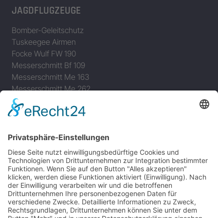
JAGDFLUGZEUGE
Bomber-Geleitschutz
Tuskeegee Airmen
Focke Wulf FW 190
Messerschmitt Bf 109
Messerschmitt Me 163
Messerschmitt Me 262
P-38 Lightning
P-47 Thunderbolt
P-51 Mustang
INFO
Über diese B-17 Webseite
Kontakt
Impressum
Datenschutzerklärung
B-17 Fan Store