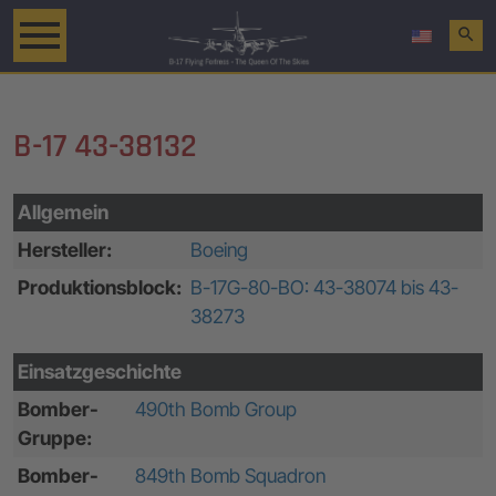
search
B-17 43-38132
Allgemein
Hersteller:
Boeing
Produktionsblock:
B-17G-80-BO: 43-38074 bis 43-
38273
Einsatzgeschichte
Bomber-
490th Bomb Group
Gruppe:
Bomber-
849th Bomb Squadron