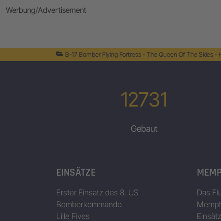
Werbung/Advertisement
B-17 Bomber Flying Fortress - The Queen Of The Skies -
12731
Gebaut
EINSÄTZE
MEMP
Erster Einsatz des 8. US
Das Fl
Bomberkommando
Memphi
Lille Fives
Einsät