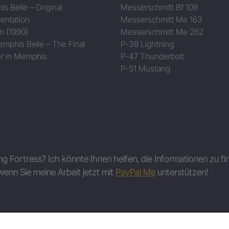
s Belle – Original
Messerschmitt Bf 109
entation
Messerschmitt Me 163
m (1990)
Messerschmitt Me 262
mphis Belle – The Final
P-38 Lightning
r in Memphis
P-47 Thunderbolt
P-51 Mustang
ing Fortress? Ich könnte Ihnen helfen, die Informationen zu fi
wenn Sie meine Arbeit jetzt mit
PayPal Me
unterstützen!