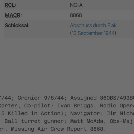
RCL
:
NG-A
MACR
:
8868
Schicksal:
Abschuss durch Flak
(
12 September 1944
)
7/44; Grenier 9/8/44; Assigned 860BS/493B
Carter, Co-pilot: Ivan Briggs, Radio Oper
(5 Killed in Action); Navigator: Jim Nich
, Ball turret gunner: Matt McAda, Obs-Maj
er. Missing Air Crew Report 8868.