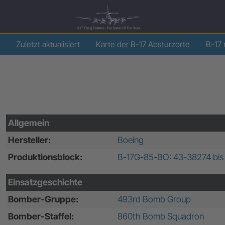
Zuletzt aktualisiert
Karte der B-17 Absturzorte
B-17 
Allgemein
Hersteller:
Boeing
Produktionsblock:
B-17G-85-BO: 43-38274 bis
Einsatzgeschichte
Bomber-Gruppe:
493rd Bomb Group
Bomber-Staffel:
860th Bomb Squadron