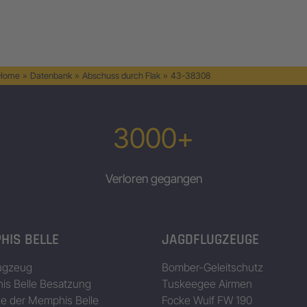
 Home
»
Datenbank
»
Abschuss durch Flak
»
43-38308
3000+
Verloren gegangen
HIS BELLE
JAGDFLUGZEUGE
ugzeug
Bomber-Geleitschutz
s Belle Besatzung
Tuskeegee Airmen
ze der Memphis Belle
Focke Wulf FW 190