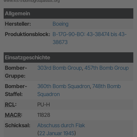
www.457thbombgroupassoc.org
Allgemein
Hersteller:
Boeing
Produktionsblock:
B-17G-90-BO: 43-38474 bis 43-
38673
Einsatzgeschichte
Bomber-
303rd Bomb Group
,
457th Bomb Group
Gruppe:
Bomber-
360th Bomb Squadron
,
748th Bomb
Staffel:
Squadron
RCL
:
PU-H
MACR
:
11828
Schicksal:
Abschuss durch Flak
(
22 Januar 1945
)