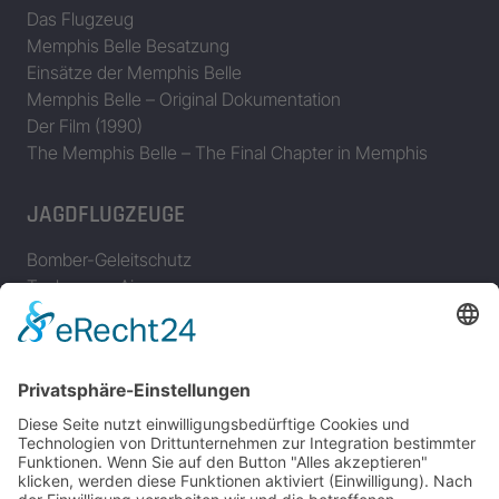
Das Flugzeug
Memphis Belle Besatzung
Einsätze der Memphis Belle
Memphis Belle – Original Dokumentation
Der Film (1990)
The Memphis Belle – The Final Chapter in Memphis
JAGDFLUGZEUGE
Bomber-Geleitschutz
Tuskeegee Airmen
Focke Wulf FW 190
Messerschmitt Bf 109
Messerschmitt Me 163
Messerschmitt Me 262
P-38 Lightning
P-47 Thunderbolt
P-51 Mustang