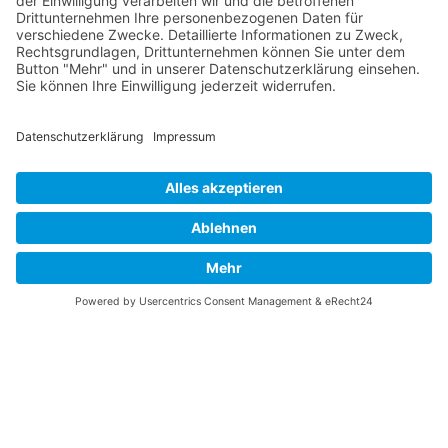
INFO
Über diese B-17 Webseite
Kontakt
Impressum
Datenschutzerklärung
B-17 Fan Store
Links
UNTERSTÜTZEN
Gefällt Ihnen diese Website über die B-17 Flying
Fortress? Ich könnte Ihnen helfen, die Informationen
zu finden, die Sie suchen? Ich würde mich sehr
freuen, wenn Sie meine Arbeit jetzt mit
PayPal
Me
unterstützen!