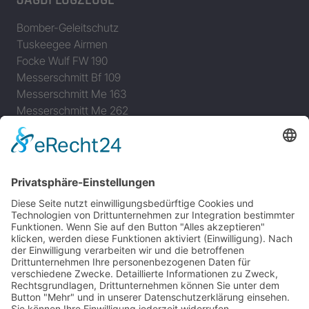
Bomber-Geleitschutz
Tuskeegee Airmen
Focke Wulf FW 190
Messerschmitt Bf 109
Messerschmitt Me 163
Messerschmitt Me 262
P-38 Lightning
P-47 Thunderbolt
P-51 Mustang
INFO
Über diese B-17 Webseite
Kontakt
Impressum
Datenschutzerklärung
B-17 Fan Store
Links