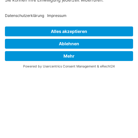
UNTERSTÜTZEN
Gefällt Ihnen diese Website über die B-17 Flying
Fortress? Ich könnte Ihnen helfen, die Informationen
zu finden, die Sie suchen? Ich würde mich sehr
freuen, wenn Sie meine Arbeit jetzt mit
PayPal
Me
unterstützen!
SOCIAL MEDIA