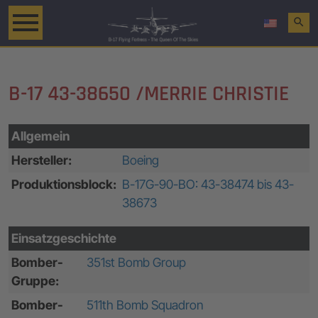
search
B-17 43-38650 /MERRIE CHRISTIE
Allgemein
Hersteller:
Boeing
Produktionsblock:
B-17G-90-BO: 43-38474 bis 43-
38673
Einsatzgeschichte
Bomber-
351st Bomb Group
Gruppe:
Bomber-
511th Bomb Squadron