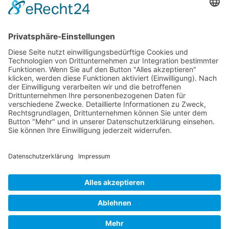
Messerschmitt Me 262
P-38 Lightning
P-47 Thunderbolt
P-51 Mustang
INFO
Über diese B-17 Webseite
Kontakt
Impressum
Datenschutzerklärung
B-17 Fan Store
Links
UNTERSTÜTZEN
Gefällt Ihnen diese Website über die B-17 Flying
Fortress? Ich könnte Ihnen helfen, die Informationen