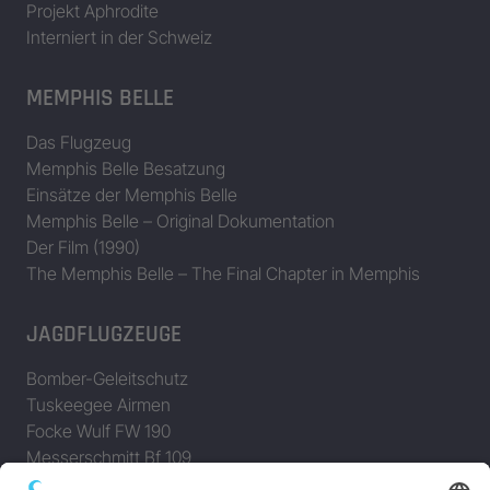
Projekt Aphrodite
Interniert in der Schweiz
MEMPHIS BELLE
Das Flugzeug
Memphis Belle Besatzung
Einsätze der Memphis Belle
Memphis Belle – Original Dokumentation
Der Film (1990)
The Memphis Belle – The Final Chapter in Memphis
JAGDFLUGZEUGE
Bomber-Geleitschutz
Tuskeegee Airmen
Focke Wulf FW 190
Messerschmitt Bf 109
Messerschmitt Me 163